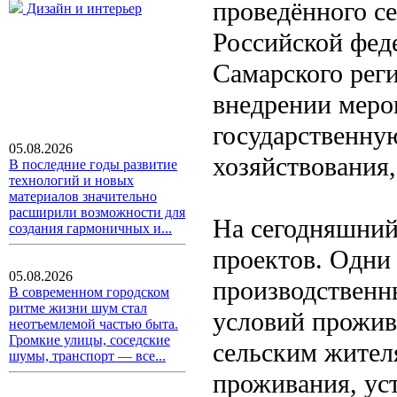
проведённого с
Дизайн и интерьер
Российской фед
Самарского рег
внедрении меро
государственн
05.08.2026
хозяйствования,
В последние годы развитие
технологий и новых
материалов значительно
расширили возможности для
На сегодняшний 
создания гармоничных и...
проектов. Одни
05.08.2026
производственны
В современном городском
ритме жизни шум стал
условий прожив
неотъемлемой частью быта.
Громкие улицы, соседские
сельским жител
шумы, транспорт — все...
проживания, ус