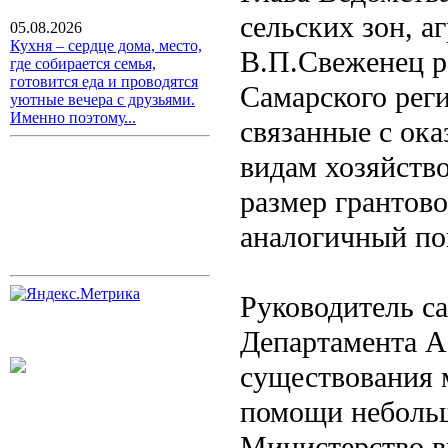
сельских зон, а
05.08.2026
Кухня – сердце дома, место,
В.П.Свеженец ра
где собирается семья,
готовится еда и проводятся
Самарского рег
уютные вечера с друзьями.
Именно поэтому...
связанные с ок
видам хозяйство
размер грантов
аналогичный пок
Руководитель са
Департамента А.
существования 
помощи небольш
Министерство в