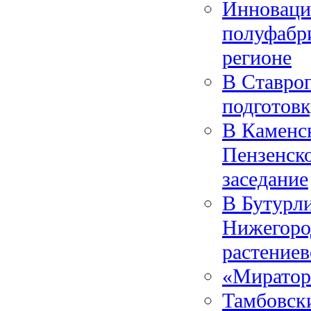
Инноваци
полуфабри
регионе
В Ставро
подготовк
В Каменс
Пензенск
заседание
В Бутурл
Нижегород
растениев
«Миратор
Тамбовски