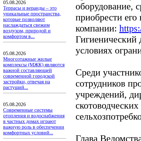
05.08.2026
оборудование, с
Террасы и веранды – это
уникальные пространства,
приобрести его
которые позволяют
наслаждаться свежим
компании:
https
воздухом, природой и
комфортом в...
Гигиенический 
условиях огран
05.08.2026
Многоэтажные жилые
комплексы (МЖК) являются
Среди участник
важной составляющей
современной городской
сотрудников пр
застройки, отвечая на
растущий...
учреждений, ди
скотоводческих 
05.08.2026
Современные системы
сельхозпотребк
отопления и водоснабжения
в частных домах играют
важную роль в обеспечении
комфортных условий...
Глава Ведомств