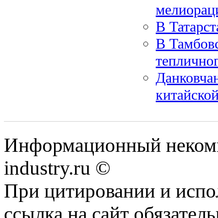
мелиорац
В Татарст
В Тамбовс
тепличног
Данковча
китайско
Информационный некомм
industry.ru ©
При цитировании и испо
ссылка на сайт обязатель