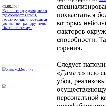
специализирова
05.08.2026
Кухня – сердце дома, место,
похвастаться б
где собирается семья,
готовится еда и проводятся
которых неболь
уютные вечера с друзьями.
Именно поэтому...
факторов окруж
способности. Т
горения.
Следует напомн
«Дамате» всю сы
убоя, реализов
осуществляющую
персональной к
полуфабрикатов