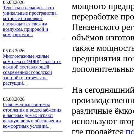
05.08.2026
мощного предпр
Террасы и веранды – это
уникальные пространства,
переработке пр
которые позволяют
наслаждаться свежим
Пензенского рег
воздухом, природой и
комфортом в...
объёмов изготов
также мощность
05.08.2026
предприятия поз
Многоэтажные жилые
комплексы (МЖК) являются
дополнительных
важной составляющей
современной городской
застройки, отвечая на
растущий...
На сегодняшний
производственн
05.08.2026
Современные системы
различные ёмкос
отопления и водоснабжения
в частных домах играют
используют вто
важную роль в обеспечении
комфортных условий...
где продаётся
п