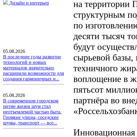
на территории П
Дизайн и интерьер
структурным по
по изготовлению
десяти тысяч т
будут осуществл
05.08.2026
сырьевой базы, 
В последние годы развитие
технологий и новых
техничного жир
материалов значительно
расширили возможности для
воплощение в ж
создания гармоничных и...
пятьсот миллио
05.08.2026
партнёра во вн
В современном городском
ритме жизни шум стал
«Россельхозбан
неотъемлемой частью быта.
Громкие улицы, соседские
шумы, транспорт — все...
Инновационная 