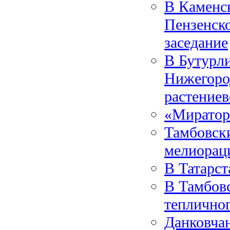
В Каменс
Пензенск
заседание
В Бутурл
Нижегород
растениев
«Миратор
Тамбовски
мелиорац
В Татарст
В Тамбовс
тепличног
Данковча