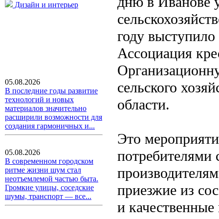
дню в Иванове 
Дизайн и интерьер
сельскохозяйств
году выступило
Ассоциация кре
Организационну
05.08.2026
сельского хозяй
В последние годы развитие
технологий и новых
области.
материалов значительно
расширили возможности для
создания гармоничных и...
Это мероприятие
потребителями с
05.08.2026
В современном городском
производителями
ритме жизни шум стал
неотъемлемой частью быта.
приезжие из со
Громкие улицы, соседские
шумы, транспорт — все...
и качественные