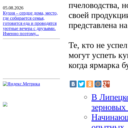
пчеловодства, н
05.08.2026
своей продукци
Кухня – сердце дома, место,
где собирается семья,
представлена на
готовится еда и проводятся
уютные вечера с друзьями.
Именно поэтому...
Те, кто не успе
могут успеть ку
когда ярмарка б
В Липецк
зерновых
Начинающ
опытных