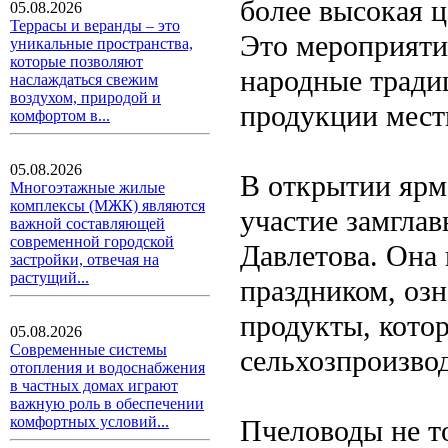
более высокая ц
05.08.2026
Террасы и веранды – это
Это мероприяти
уникальные пространства,
которые позволяют
народные тради
наслаждаться свежим
воздухом, природой и
продукции мест
комфортом в...
05.08.2026
В открытии ярм
Многоэтажные жилые
комплексы (МЖК) являются
участие замглав
важной составляющей
современной городской
Давлетова. Она
застройки, отвечая на
растущий...
праздником, оз
продукты, кото
05.08.2026
Современные системы
сельхозпроизво
отопления и водоснабжения
в частных домах играют
важную роль в обеспечении
комфортных условий...
Пчеловоды не т