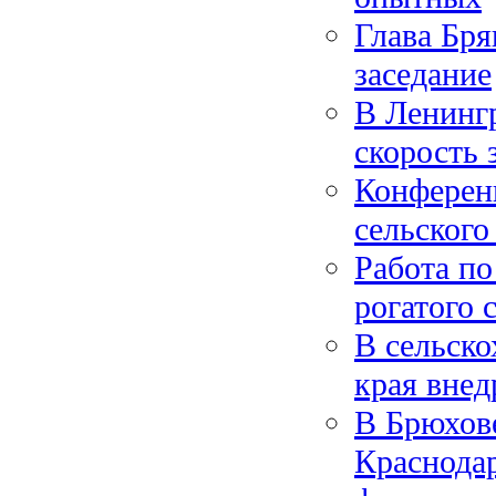
Глава Бря
заседание
В Ленинг
скорость 
Конференц
сельского
Работа по
рогатого 
В сельско
края вне
В Брюхов
Краснодар