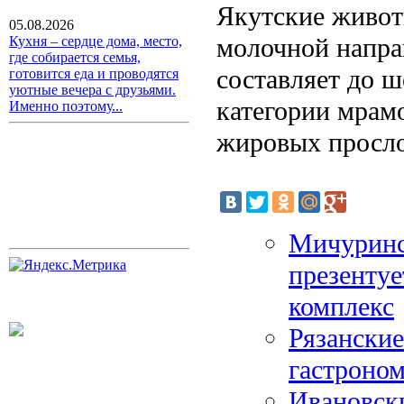
Якутские живот
05.08.2026
молочной напра
Кухня – сердце дома, место,
где собирается семья,
составляет до ш
готовится еда и проводятся
уютные вечера с друзьями.
категории мрам
Именно поэтому...
жировых просло
Мичуринс
презенту
комплекс
Рязанские
гастроном
Ивановск