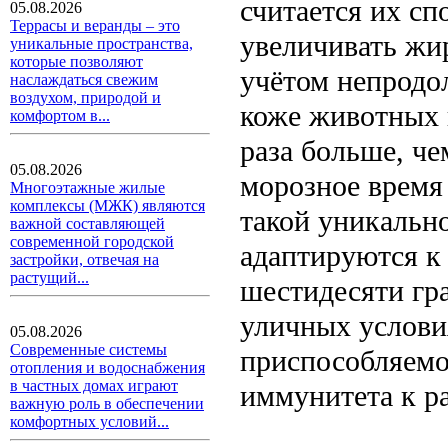
считается их сп
05.08.2026
Террасы и веранды – это
увеличивать жи
уникальные пространства,
которые позволяют
учётом непродо
наслаждаться свежим
воздухом, природой и
коже животных п
комфортом в...
раза больше, че
05.08.2026
морозное время 
Многоэтажные жилые
комплексы (МЖК) являются
такой уникальн
важной составляющей
современной городской
адаптируются к
застройки, отвечая на
растущий...
шестидесяти гр
уличных услови
05.08.2026
Современные системы
приспособляемо
отопления и водоснабжения
в частных домах играют
иммунитета к р
важную роль в обеспечении
комфортных условий...