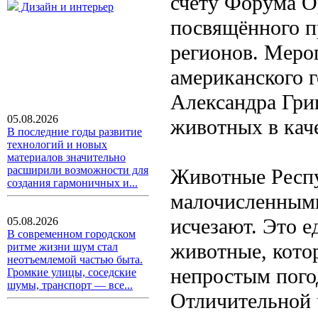
счёту Форума О
Дизайн и интерьер
посвящённого п
регионов. Меро
американского 
Александра Григ
05.08.2026
животных в каче
В последние годы развитие
технологий и новых
материалов значительно
расширили возможности для
Животные Респу
создания гармоничных и...
малочисленными
исчезают. Это е
05.08.2026
В современном городском
животные, кото
ритме жизни шум стал
неотъемлемой частью быта.
непростым пого
Громкие улицы, соседские
шумы, транспорт — все...
Отличительной 