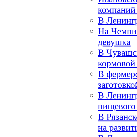
компаний
В Ленингр
На Чемпио
девушка
В Чувашс
кормовой
В фермер
заготовко
В Ленинг
пищевого
В Рязанск
на развит