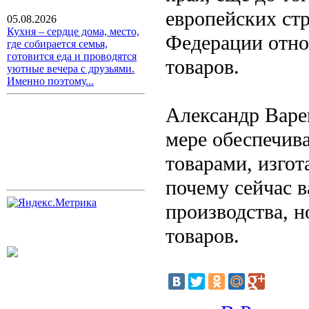
европейских ст
05.08.2026
Кухня – сердце дома, место,
Федерации отно
где собирается семья,
готовится еда и проводятся
товаров.
уютные вечера с друзьями.
Именно поэтому...
Александр Варен
мере обеспечив
товарами, изго
почему сейчас 
производства, 
товаров.