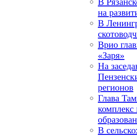
В Рязанск
на развит
В Ленинг
скотоводч
Врио глав
«Заря»
На заседа
Пензенски
регионов
Глава Там
комплекс
образова
В сельск