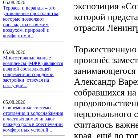
05.08.2026
экспозиция «Соз
Террасы и веранды – это
уникальные пространства,
которой предст
которые позволяют
наслаждаться свежим
отрасли Ленингр
воздухом, природой и
комфортом в...
Торжественную 
05.08.2026
произнёс замест
Многоэтажные жилые
комплексы (МЖК) являются
занимающегося 
важной составляющей
современной городской
Александр Варе
застройки, отвечая на
растущий...
собравшихся на 
продовольственн
05.08.2026
Современные системы
персонального с
отопления и водоснабжения
в частных домах играют
считалось важн
важную роль в обеспечении
комфортных условий...
края, ещё до то