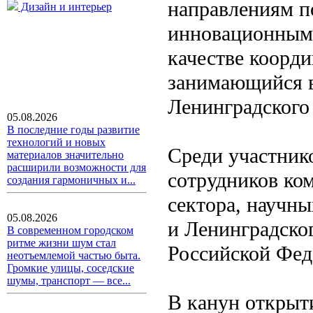
направлениям п
Дизайн и интерьер
инновационным 
качестве коорд
занимающийся в
Ленинградского 
05.08.2026
В последние годы развитие
технологий и новых
Среди участник
материалов значительно
расширили возможности для
сотрудников ко
создания гармоничных и...
сектора, научны
05.08.2026
и Ленинградског
В современном городском
ритме жизни шум стал
Российской Фед
неотъемлемой частью быта.
Громкие улицы, соседские
шумы, транспорт — все...
В канун открыт