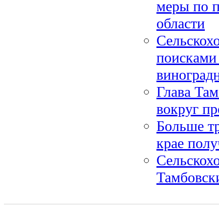
меры по 
области
Сельскох
поисками 
виноград
Глава Там
вокруг пр
Больше т
крае пол
Сельскох
Тамбовск