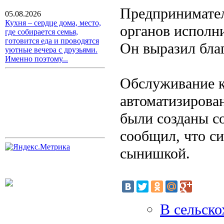
Предпринимател
05.08.2026
Кухня – сердце дома, место,
органов исполн
где собирается семья,
готовится еда и проводятся
Он выразил бла
уютные вечера с друзьями.
Именно поэтому...
Обслуживание к
автоматизирова
были созданы с
сообщил, что с
сынишкой.
В сельск