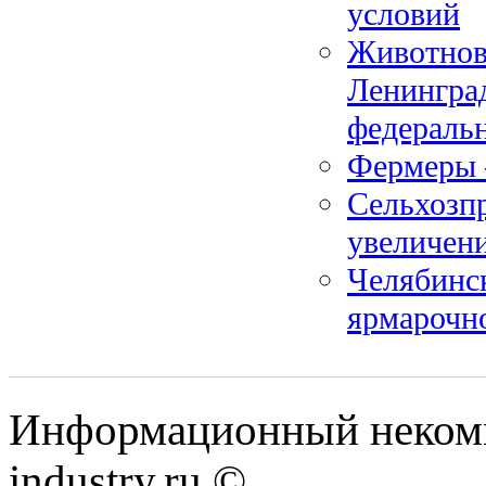
условий
Животнов
Ленинград
федераль
Фермеры –
Сельхозп
увеличен
Челябинск
ярмарочн
Информационный некомм
industry.ru ©