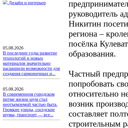
предпринимател
Дизайн и интерьер
руководитель а
Никитин посети
региона – крол
посёлка Кулева
05.08.2026
образования.
В последние годы развитие
технологий и новых
материалов значительно
расширили возможности для
Частный предпр
создания гармоничных и...
попробовать св
05.08.2026
относительно не
В современном городском
ритме жизни шум стал
возник произво
неотъемлемой частью быта.
Громкие улицы, соседские
составляет пол
шумы, транспорт — все...
строительным р