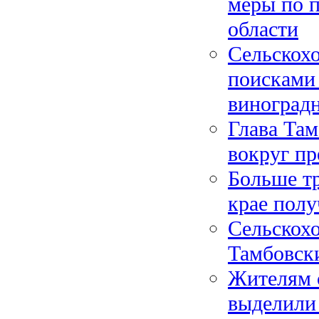
меры по 
области
Сельскох
поисками 
виноград
Глава Там
вокруг пр
Больше т
крае пол
Сельскох
Тамбовск
Жителям 
выделили