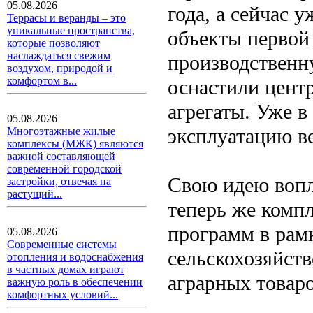
05.08.2026
года, а сейчас 
Террасы и веранды – это
уникальные пространства,
объекты первой
которые позволяют
наслаждаться свежим
производственн
воздухом, природой и
комфортом в...
оснастили цент
агрегаты. Уже в
05.08.2026
эксплуатацию ве
Многоэтажные жилые
комплексы (МЖК) являются
важной составляющей
современной городской
Свою идею вопл
застройки, отвечая на
растущий...
теперь же комп
программ в рамк
05.08.2026
Современные системы
сельскохозяйств
отопления и водоснабжения
в частных домах играют
аграрных товаро
важную роль в обеспечении
комфортных условий...