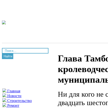
Глава Тамбо
Найти
кролеводче
муниципаль
Главная
Ни для кого не 
Новости
двадцать шесто
Строительство
Ремонт