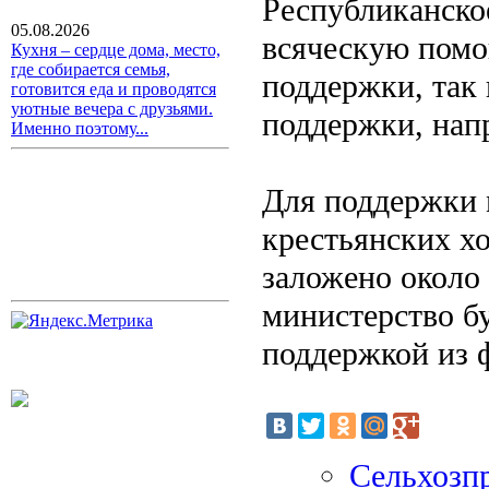
Республиканско
05.08.2026
всяческую помо
Кухня – сердце дома, место,
где собирается семья,
поддержки, так
готовится еда и проводятся
уютные вечера с друзьями.
поддержки, нап
Именно поэтому...
Для поддержки 
крестьянских хо
заложено около
министерство б
поддержкой из 
Сельхозп