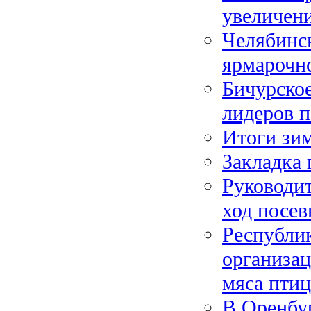
увеличен
Челябинск
ярмарочн
Бичурско
лидеров п
Итоги зи
Закладка
Руководит
ход посев
Республик
организац
мяса пти
В Оренбур