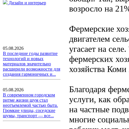
Дизайн и интерьер
возросло на 21
Фермерские хоз
двигателем сель
угасает на селе
05.08.2026
В последние годы развитие
фермерских хоз
технологий и новых
материалов значительно
хозяйства Коми
расширили возможности для
создания гармоничных и...
Благодаря ферме
05.08.2026
В современном городском
услуги, как обр
ритме жизни шум стал
неотъемлемой частью быта.
на частные под
Громкие улицы, соседские
шумы, транспорт — все...
многие социаль