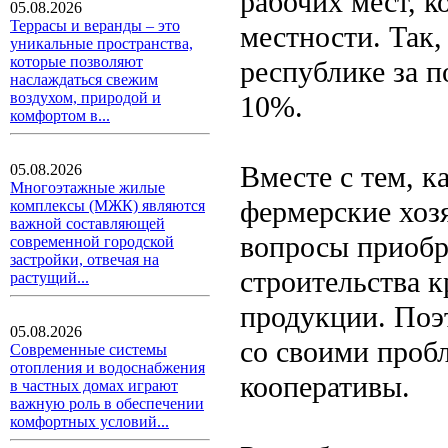
рабочих мест, к
05.08.2026
Террасы и веранды – это
местности. Так,
уникальные пространства,
которые позволяют
республике за п
наслаждаться свежим
воздухом, природой и
10%.
комфортом в...
Вместе с тем, к
05.08.2026
Многоэтажные жилые
фермерские хозя
комплексы (МЖК) являются
важной составляющей
вопросы приобр
современной городской
застройки, отвечая на
строительства 
растущий...
продукции. Поэ
05.08.2026
со своими проб
Современные системы
отопления и водоснабжения
кооперативы.
в частных домах играют
важную роль в обеспечении
комфортных условий...