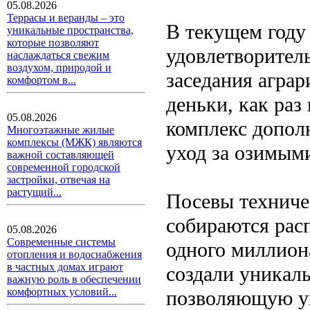
05.08.2026
Террасы и веранды – это
В текущем году
уникальные пространства,
которые позволяют
удовлетворитель
наслаждаться свежим
воздухом, природой и
заседания аграр
комфортом в...
деньки, как раз
05.08.2026
комплекс допол
Многоэтажные жилые
комплексы (МЖК) являются
уход за озимым
важной составляющей
современной городской
застройки, отвечая на
растущий...
Посевы техниче
собираются рас
05.08.2026
Современные системы
одного миллион
отопления и водоснабжения
в частных домах играют
создали уникал
важную роль в обеспечении
комфортных условий...
позволяющую ув