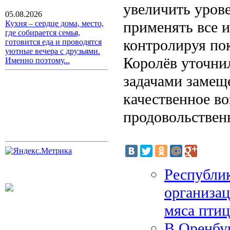
увеличить уров
05.08.2026
применять все 
Кухня – сердце дома, место,
где собирается семья,
контролируя по
готовится еда и проводятся
уютные вечера с друзьями.
Королёв уточнил
Именно поэтому...
задачами замещ
качественное во
продовольствен
Республик
организац
мяса пти
В Оренбур