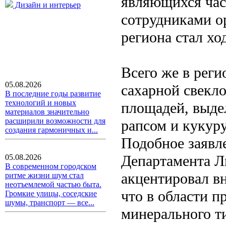
являющихся час
Дизайн и интерьер
сотрудниками о
региона стал хо
Всего же в рег
05.08.2026
сахарной свекл
В последние годы развитие
технологий и новых
площадей, выде
материалов значительно
расширили возможности для
рапсом и кукур
создания гармоничных и...
Подобное заявле
Департамента Л
05.08.2026
В современном городском
акцентировал вн
ритме жизни шум стал
неотъемлемой частью быта.
что в области п
Громкие улицы, соседские
шумы, транспорт — все...
минерального т