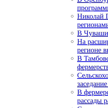
программ
Николай 
регионам
В Чуваши
На расшир
регионе 
В Тамбовс
фермерст
Сельскох
заседание
В фермерс
рассады р