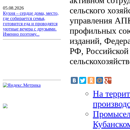
активном сотру
сельского хозяй
05.08.2026
Кухня – сердце дома, место,
управления АПК
где собирается семья,
готовится еда и проводятся
профильных сою
уютные вечера с друзьями.
Именно поэтому...
изданий, Федер
РФ, Российской
сельскохозяйств
На терри
производс
Промысел
Кубанском