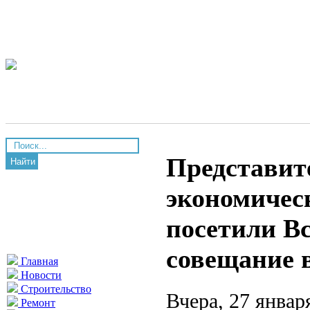
Представит
Найти
экономичес
посетили В
совещание 
Главная
Новости
Строительство
Вчера, 27 янва
Ремонт