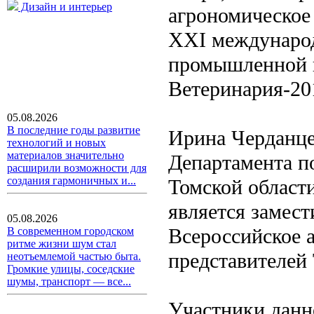
Дизайн и интерьер
агрономическое
XXI международ
промышленной 
Ветеринария-20
05.08.2026
В последние годы развитие
Ирина Черданце
технологий и новых
материалов значительно
Департамента п
расширили возможности для
создания гармоничных и...
Томской област
является замест
05.08.2026
Всероссийское 
В современном городском
ритме жизни шум стал
представителей 
неотъемлемой частью быта.
Громкие улицы, соседские
шумы, транспорт — все...
Участники данн