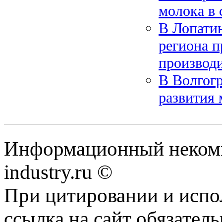
молока в 
В Лопати
региона п
производ
В Волгог
развития 
Информационный некомм
industry.ru ©
При цитировании и испо
ссылка на сайт обязатель