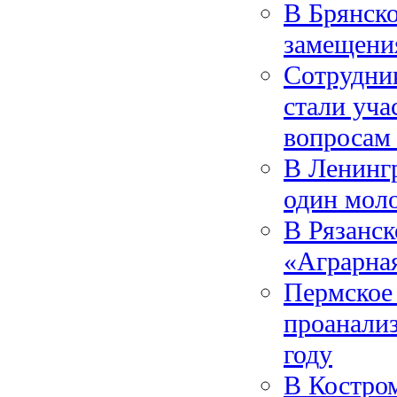
В Брянск
замещени
Сотрудник
стали уч
вопросам 
В Ленингр
один мол
В Рязанск
«Аграрна
Пермское 
проанализ
году
В Костром