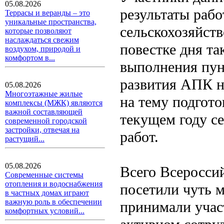
05.08.2026
результаты раб
Террасы и веранды – это
уникальные пространства,
сельскохозяйст
которые позволяют
наслаждаться свежим
повестке дня т
воздухом, природой и
комфортом в...
выполнения пун
развития АПК на
05.08.2026
Многоэтажные жилые
на тему подгото
комплексы (МЖК) являются
важной составляющей
текущем году с
современной городской
застройки, отвечая на
работ.
растущий...
05.08.2026
Всего Всеросси
Современные системы
отопления и водоснабжения
посетили чуть м
в частных домах играют
важную роль в обеспечении
принимали учас
комфортных условий...