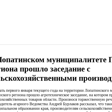
Лопатинском муниципалитете 
гиона прошло заседание с
льскохозяйственными произво
ать первого января текущего года на территории Лопатинского
нского региона прошло агротехническое заседание, на котором 
кохозяйственных товаров области. Произнося торжественную реч
одитель агарного Ведомства Андрей Бурлаков рассказал, что таки
ипальном образовании края, производителям сельскохозяйствен