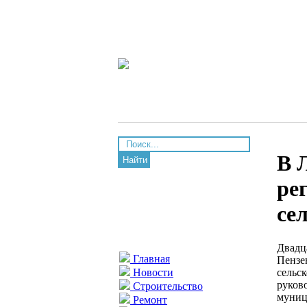
В 
Найти
ре
се
Двадц
Главная
Пензе
сельс
Новости
руков
Строительство
муниц
Ремонт