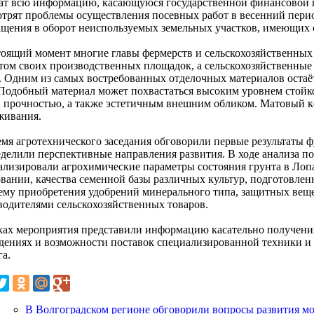
ат всю информацию, касающуюся государственной финансовой п
отрят проблемы осуществления посевных работ в весенний перио
ащения в оборот неиспользуемых земельных участков, имеющих 
тоящий момент многие главы фермерств и сельскохозяйственных
том своих производственных площадок, а сельскохозяйственны
. Одним из самых востребованных отделочных материалов остаё
 Подобный материал может похвастаться высоким уровнем стой
, прочностью, а также эстетичным внешним обликом. Матовый ке
живания.
емя агротехнического заседания обговорили первые результаты 
еделили перспективные направления развития. В ходе анализа п
ализировали агрохимические параметры состояния грунта в Ло
овании, качества семенной базы различных культур, подготовлен
ему приобретения удобрений минерального типа, защитных веще
водителями сельскохозяйственных товаров.
ках мероприятия представили информацию касательно получения
дениях и возможности поставок специализированной техники и а
га.
В Волгоградском регионе обговорили вопросы развития м