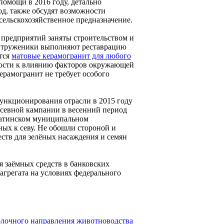
омощи в 2016 году, детально
д, также обсудят возможности
сельскохозяйственное предназначение.
 предприятий заняты строительством и
е труженики выполняют реставрацию
тся
матовые керамогранит для любого
кости к влиянию факторов окружающей
рамогранит не требует особого
функционирования отрасли в 2015 году
осевной кампании в весенний период
патинском муниципальном
ных к севу. Не обошли стороной и
ств для зелёных насаждения и семян
 заёмных средств в банковских
грегата на условиях федерального
олочного направления животноводства