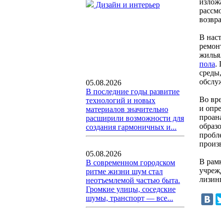
излож
Дизайн и интерьер
рассм
возвр
В нас
ремон
жилья
пола
.
среды
обслу
05.08.2026
В последние годы развитие
Во вр
технологий и новых
и опр
материалов значительно
проан
расширили возможности для
образ
создания гармоничных и...
пробл
произ
05.08.2026
В рам
В современном городском
учреж
ритме жизни шум стал
лизин
неотъемлемой частью быта.
Громкие улицы, соседские
шумы, транспорт — все...