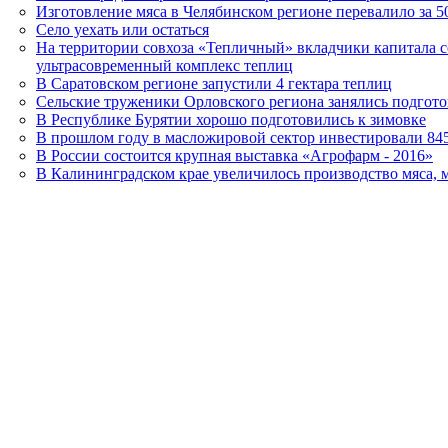
Изготовление мяса в Челябинском регионе перевалило за 5
Село уехать или остаться
На территории совхоза «Тепличный» вкладчики капитала с
ультрасовременный комплекс теплиц
В Саратовском регионе запустили 4 гектара теплиц
Сельские труженики Орловского региона занялись подгото
В Республике Бурятии хорошо подготовились к зимовке
В прошлом году в масложировой сектор инвестировали 84
В России состоится крупная выставка «Агрофарм - 2016»
В Калининградском крае увеличилось производство мяса, м