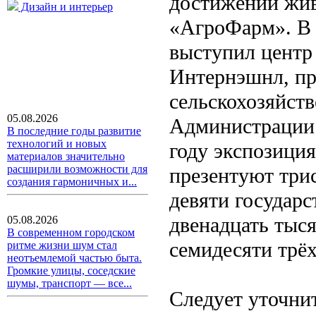
достижений жив
Дизайн и интерьер
«АгроФарм». В 
выступил центр
Интернэшнл, пр
сельскохозяйст
05.08.2026
Администрации 
В последние годы развитие
технологий и новых
году экспозиция
материалов значительно
расширили возможности для
презентуют трис
создания гармоничных и...
девяти государс
двенадцать тыся
05.08.2026
В современном городском
семидесяти трё
ритме жизни шум стал
неотъемлемой частью быта.
Громкие улицы, соседские
шумы, транспорт — все...
Следует уточнит