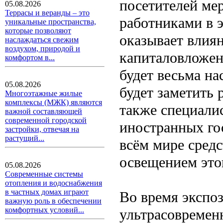
посетителей ме
05.08.2026
Террасы и веранды – это
работниками в э
уникальные пространства,
которые позволяют
оказывает влия
наслаждаться свежим
воздухом, природой и
капиталовложен
комфортом в...
будет весьма н
05.08.2026
будет заметить
Многоэтажные жилые
комплексы (МЖК) являются
также специали
важной составляющей
современной городской
иностранных го
застройки, отвечая на
растущий...
всём мире сред
освещением это
05.08.2026
Современные системы
отопления и водоснабжения
в частных домах играют
Во время экспо
важную роль в обеспечении
комфортных условий...
ультрасовремен