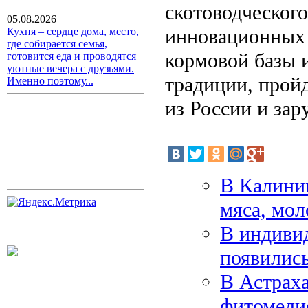
скотоводческого
05.08.2026
инновационных 
Кухня – сердце дома, место,
где собирается семья,
кормовой базы 
готовится еда и проводятся
уютные вечера с друзьями.
традиции, прой
Именно поэтому...
из России и зар
В Калинин
мяса, мол
В индиви
появилис
В Астраха
фитомели