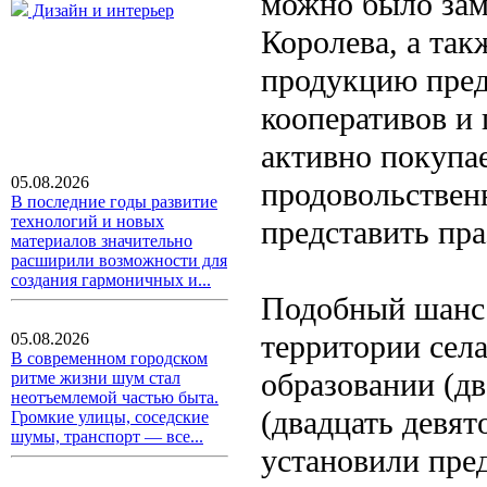
можно было зам
Дизайн и интерьер
Королева, а та
продукцию пред
кооперативов и 
активно покупае
05.08.2026
продовольствен
В последние годы развитие
технологий и новых
представить пра
материалов значительно
расширили возможности для
создания гармоничных и...
Подобный шанс 
территории сел
05.08.2026
В современном городском
образовании (дв
ритме жизни шум стал
неотъемлемой частью быта.
(двадцать девят
Громкие улицы, соседские
шумы, транспорт — все...
установили пре