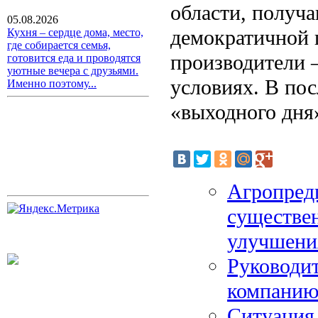
области, получ
05.08.2026
демократичной ц
Кухня – сердце дома, место,
где собирается семья,
производители 
готовится еда и проводятся
уютные вечера с друзьями.
условиях. В по
Именно поэтому...
«выходного дня
Агропред
существе
улучшени
Руководи
компани
Ситуация 