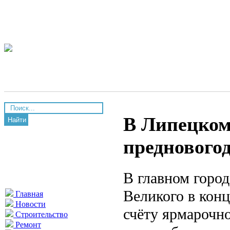
В Липецком
Найти
преднового
В главном город
Великого в конц
Главная
Новости
счёту ярмарочно
Строительство
Ремонт