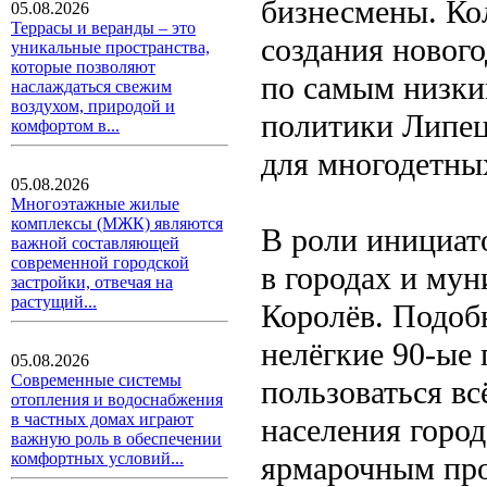
бизнесмены. Ко
05.08.2026
Террасы и веранды – это
создания новог
уникальные пространства,
которые позволяют
по самым низки
наслаждаться свежим
воздухом, природой и
политики Липец
комфортом в...
для многодетны
05.08.2026
Многоэтажные жилые
комплексы (МЖК) являются
В роли инициат
важной составляющей
современной городской
в городах и му
застройки, отвечая на
растущий...
Королёв. Подобн
нелёгкие 90-ые 
05.08.2026
Современные системы
пользоваться в
отопления и водоснабжения
в частных домах играют
населения город
важную роль в обеспечении
комфортных условий...
ярмарочным пр