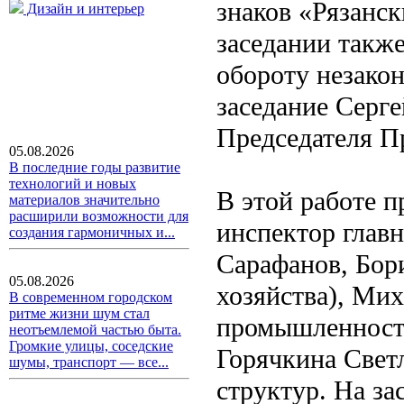
знаков «Рязанск
Дизайн и интерьер
заседании также
обороту незакон
заседание Серге
Председателя Пр
05.08.2026
В последние годы развитие
технологий и новых
В этой работе п
материалов значительно
расширили возможности для
инспектор глав
создания гармоничных и...
Сарафанов, Бор
05.08.2026
хозяйства), Ми
В современном городском
ритме жизни шум стал
промышленности
неотъемлемой частью быта.
Громкие улицы, соседские
Горячкина Свет
шумы, транспорт — все...
структур. На за