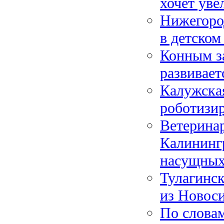
хочет уве
Нижегород
в детском
Конным за
развивает
Калужская
роботизи
Ветерина
Калининг
насущных
Тулагинс
из Новоси
По словам