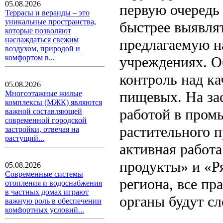
05.08.2026
первую очередь
Террасы и веранды – это
уникальные пространства,
быстрее выявля
которые позволяют
наслаждаться свежим
предлагаемую н
воздухом, природой и
комфортом в...
учреждениях. О
контроль над к
05.08.2026
пищевых. На за
Многоэтажные жилые
комплексы (МЖК) являются
работой в пром
важной составляющей
современной городской
растительного 
застройки, отвечая на
растущий...
активная работ
продукты» и «Ря
05.08.2026
Современные системы
региона, все п
отопления и водоснабжения
в частных домах играют
органы будут сл
важную роль в обеспечении
комфортных условий...