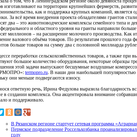
зала о том, что в Ленинградском регионе около девяноста проце
ов изготавливают на территории крупнейших фермерств, развит
ринимательства, как и поддержка крупных компаний, является 
ки. За всё время внедрения проекта обладателями грантов стали 
есят два – это животноводческие комплексы семейного типа и де
 федерального и областного уровня на гранты направили больше
есят миллионов – на расширение молочного производства. Как и
чение валового объёма товаров. По результатам прошлого года ф
нтов больше товаров на сумму два с половиной миллиарда рубле
цессе переработки сельскохозяйственных товаров, а также при
ствуют большое количество оборудования, некоторые образцы тр
ешения этой задачи выпускают бесшумные воздушные компрессо
РМОПРО»:
termopro.ru
. В наши дни наибольшей популярностью 
льку они меньше подвергаются износу.
нося ответную речь, Ирина Федулова выразила благодарность вс
ие в создании комплекса. Она акцентировала внимание собравших
ало и поддерживало.
В Рязанском регионе стартует сетевая программа «Аграрна
Пермское подразделение Россельхозбанка проанализировал
году