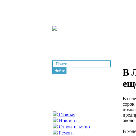
В 
Найти
ещ
В сел
сорок
помощ
Главная
предп
около
Новости
Строительство
В ход
Ремонт