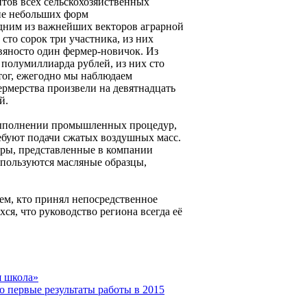
нтов всех сельскохозяйственных
ие небольших форм
одним из важнейших векторов аграрной
сто сорок три участника, из них
вяносто один фермер-новичок. Из
 полумиллиарда рублей, из них сто
тог, ежегодно мы наблюдаем
ермерства произвели на девятнадцать
й.
 выполнении промышленных процедур,
ебуют подачи сжатых воздушных масс.
ры, представленные в компании
пользуются масляные образцы,
ем, кто принял непосредственное
ся, что руководство региона всегда её
я школа»
о первые результаты работы в 2015