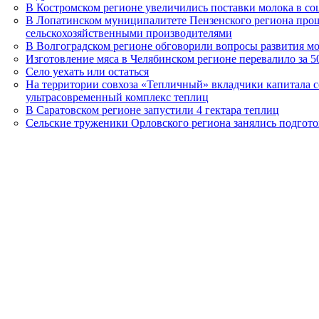
В Костромском регионе увеличились поставки молока в со
В Лопатинском муниципалитете Пензенского региона прош
сельскохозяйственными производителями
В Волгоградском регионе обговорили вопросы развития м
Изготовление мяса в Челябинском регионе перевалило за 5
Село уехать или остаться
На территории совхоза «Тепличный» вкладчики капитала с
ультрасовременный комплекс теплиц
В Саратовском регионе запустили 4 гектара теплиц
Сельские труженики Орловского региона занялись подгото