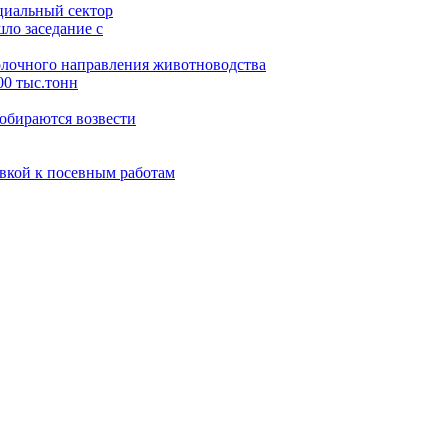
циальный сектор
ло заседание с
олочного направления животноводства
00 тыс.тонн
обираются возвести
вкой к посевным работам