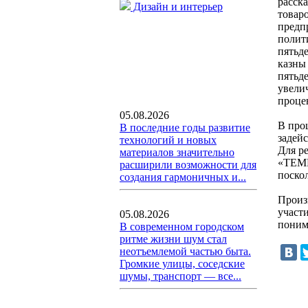
расска
Дизайн и интерьер
товар
предп
полити
пятьд
казны
пятьд
увели
проце
05.08.2026
В про
В последние годы развитие
задей
технологий и новых
Для р
материалов значительно
«ТЕМ
расширили возможности для
поско
создания гармоничных и...
Произ
участ
05.08.2026
поним
В современном городском
ритме жизни шум стал
неотъемлемой частью быта.
Громкие улицы, соседские
шумы, транспорт — все...