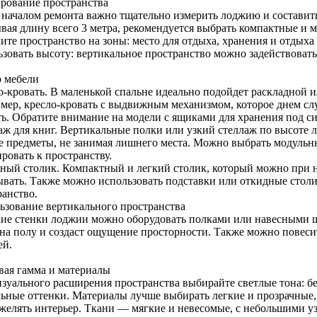
рование пространства
 началом ремонта важно тщательно измерить лоджию и составит
вая длину всего 3 метра, рекомендуется выбрать компактные и
ите пространство на зоны: место для отдыха, хранения и отдыха
ьзовать высоту: вертикальное пространство можно задействовать
 мебели
о-кровать. В маленькой спальне идеально подойдет раскладной 
мер, кресло-кровать с выдвижным механизмом, которое днем слу
ть. Обратите внимание на модели с ящиками для хранения под с
аж для книг. Вертикальные полки или узкий стеллаж по высоте 
е предметы, не занимая лишнего места. Можно выбрать модульны
ровать к пространству.
ный столик. Компактный и легкий столик, который можно при 
ывать. Также можно использовать подставки или откидные стол
ранство.
ьзование вертикального пространства
ие стенки лоджии можно оборудовать полками или навесными ш
 на полу и создаст ощущение просторности. Также можно повеси
ей.
вая гамма и материалы
изуального расширения пространства выбирайте светлые тона: б
льные оттенки. Материалы лучше выбирать легкие и прозрачные,
яжелять интерьер. Ткани — мягкие и невесомые, с небольшими у