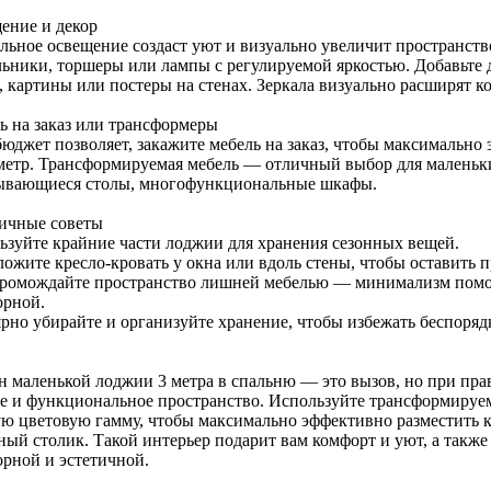
ение и декор
льное освещение создаст уют и визуально увеличит пространств
льники, торшеры или лампы с регулируемой яркостью. Добавьте
 картины или постеры на стенах. Зеркала визуально расширят ко
ь на заказ или трансформеры
бюджет позволяет, закажите мебель на заказ, чтобы максимальн
метр. Трансформируемая мебель — отличный выбор для маленьки
ывающиеся столы, многофункциональные шкафы.
ичные советы
ьзуйте крайние части лоджии для хранения сезонных вещей.
ожите кресло-кровать у окна или вдоль стены, чтобы оставить п
громождайте пространство лишней мебелью — минимализм помож
орной.
ярно убирайте и организуйте хранение, чтобы избежать беспоряд
н маленькой лоджии 3 метра в спальню — это вызов, но при пра
е и функциональное пространство. Используйте трансформируем
ую цветовую гамму, чтобы максимально эффективно разместить кр
ный столик. Такой интерьер подарит вам комфорт и уют, а также
орной и эстетичной.