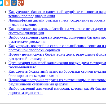
Как утеплить балкон в панельной хрущёвке с выносом пара
тёплый пол под кварцвинил
Ландшафтный дизайн участка в лесу: сохранение взрослых 
и мхов на камнях
Как построить каркасный бассейн на участке с перепадом в
системой фильтрации
Выбор освещения садовых дорожек: солнечные батареи про
с датчиками движения
Как устроить рокарий на склоне с альпийскими горками и
постоянной прополки сорняков
Почему нельзя сажать берёзу возле дома: разрушение фунд
для детской площадки
Организация ливневой канализации вокруг дома с отводом
газоны-биоплато
Как сделать бюджетный патио из брусчатки своими руками 
бетонирования каждого камня
Пошаговая постройка террасы из лиственницы на винтовых
раздвижными стеклянными дверями
Выбор растений для живой изгороди, которая растёт быстро
дороги за один сезон