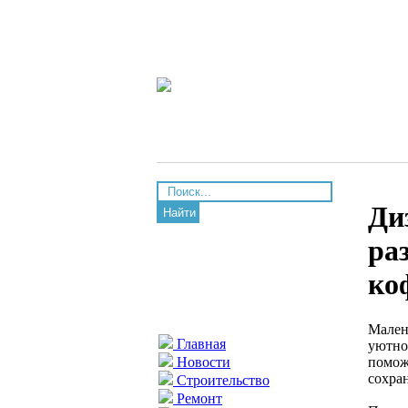
Ди
Найти
ра
ко
Мален
Главная
уютно
помож
Новости
сохра
Строительство
Ремонт