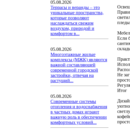
05.08.2026
Освещ
Террасы и веранды – это
Прави
уникальные пространства,
свети
которые позволяют
пледы,
наслаждаться свежим
воздухом, природой и
Мебел
комфортом в...
Если 
санти
склад
05.08.2026
Многоэтажные жилые
Практ
комплексы (МЖК) являются
Испол
важной составляющей
Распол
современной городской
Не за
застройки, отвечая на
прост
растущий...
Регул
Итог
05.08.2026
Дизай
Современные системы
уютно
отопления и водоснабжения
светл
в частных домах играют
кофей
важную роль в обеспечении
прост
комфортных условий...