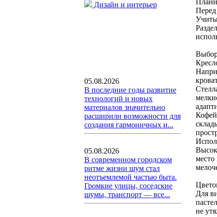
Плани
Дизайн и интерьер
Перед
Учиты
Раздел
испол
Выбор
Кресл
Напри
крова
05.08.2026
Стелл
В последние годы развитие
мелки
технологий и новых
адапти
материалов значительно
Кофей
расширили возможности для
склад
создания гармоничных и...
прост
Испол
Высок
05.08.2026
место
В современном городском
мелоч
ритме жизни шум стал
неотъемлемой частью быта.
Цвето
Громкие улицы, соседские
Для в
шумы, транспорт — все...
пасте
не ут