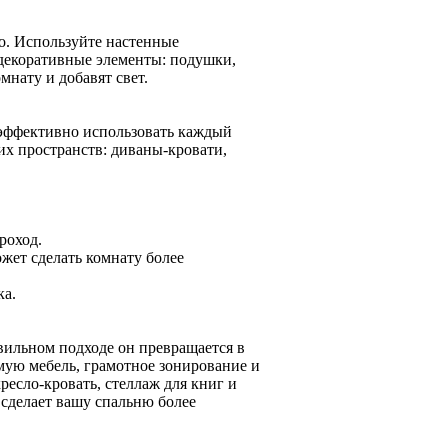
о. Используйте настенные
 декоративные элементы: подушки,
мнату и добавят свет.
о эффективно использовать каждый
х пространств: диваны-кровати,
роход.
ет сделать комнату более
ка.
вильном подходе он превращается в
ую мебель, грамотное зонирование и
есло-кровать, стеллаж для книг и
 сделает вашу спальню более