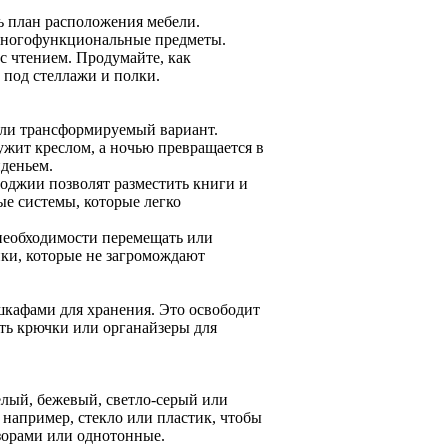
ь план расположения мебели.
 многофункциональные предметы.
 с чтением. Продумайте, как
 под стеллажи и полки.
или трансформируемый вариант.
жит креслом, а ночью превращается в
иденьем.
лоджии позволят разместить книги и
е системы, которые легко
необходимости перемещать или
ики, которые не загромождают
кафами для хранения. Это освободит
ть крючки или органайзеры для
елый, бежевый, светло-серый или
 например, стекло или пластик, чтобы
зорами или однотонные.