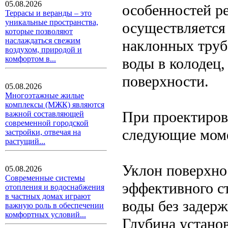
05.08.2026
особенностей ре
Террасы и веранды – это
уникальные пространства,
осуществляется 
которые позволяют
наслаждаться свежим
наклонных труб
воздухом, природой и
комфортом в...
воды в колодец,
поверхности.
05.08.2026
Многоэтажные жилые
комплексы (МЖК) являются
При проектиров
важной составляющей
современной городской
следующие мом
застройки, отвечая на
растущий...
Уклон поверхно
05.08.2026
Современные системы
эффективного с
отопления и водоснабжения
в частных домах играют
воды без задерж
важную роль в обеспечении
комфортных условий...
Глубина установ