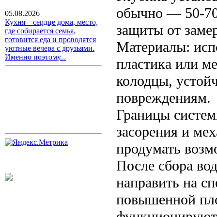
обычно — 50-70
05.08.2026
Кухня – сердце дома, место,
защиты от заме
где собирается семья,
готовится еда и проводятся
Материалы: исп
уютные вечера с друзьями.
Именно поэтому...
пластика или ме
колодцы, устой
повреждениям.
Границы систем
засорения и мех
продумать возм
После сбора во
направить на с
повышенной пло
функционируют 