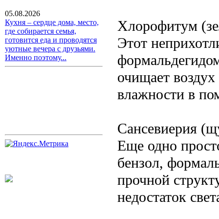
05.08.2026
Хлорофитум (зе
Кухня – сердце дома, место,
где собирается семья,
Этот неприхотли
готовится еда и проводятся
уютные вечера с друзьями.
формальдегидом
Именно поэтому...
очищает воздух
влажности в по
Сансевиерия (щ
Еще одно просто
бензол, формаль
прочной структ
недостаток свет