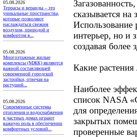
Загазованность,
05.08.2026
Террасы и веранды – это
сказывается на 
уникальные пространства,
которые позволяют
Использование р
наслаждаться свежим
воздухом, природой и
интерьер, но и 
комфортом в...
создавая более 
05.08.2026
Многоэтажные жилые
комплексы (МЖК) являются
Какие растения
важной составляющей
современной городской
застройки, отвечая на
растущий...
Наиболее эффек
список NASA «C
05.08.2026
Современные системы
для определения
отопления и водоснабжения
в частных домах играют
закрытых помещ
важную роль в обеспечении
комфортных условий...
проверенные ва