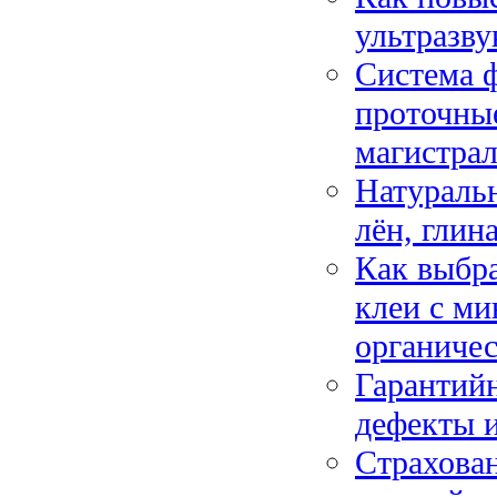
ультразву
Система ф
проточны
магистра
Натуральн
лён, глин
Как выбра
клеи с м
органиче
Гарантийн
дефекты и
Страхова