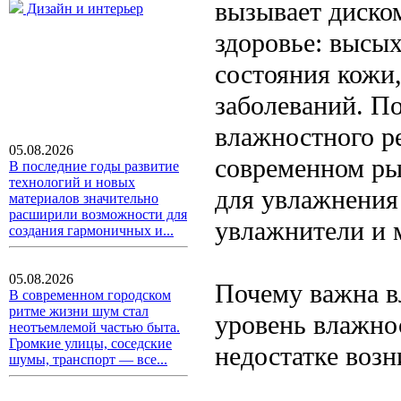
вызывает диском
Дизайн и интерьер
здоровье: высы
состояния кожи
заболеваний. П
влажностного р
05.08.2026
современном ры
В последние годы развитие
технологий и новых
для увлажнения 
материалов значительно
расширили возможности для
увлажнители и 
создания гармоничных и...
05.08.2026
Почему важна в
В современном городском
ритме жизни шум стал
уровень влажно
неотъемлемой частью быта.
Громкие улицы, соседские
недостатке воз
шумы, транспорт — все...