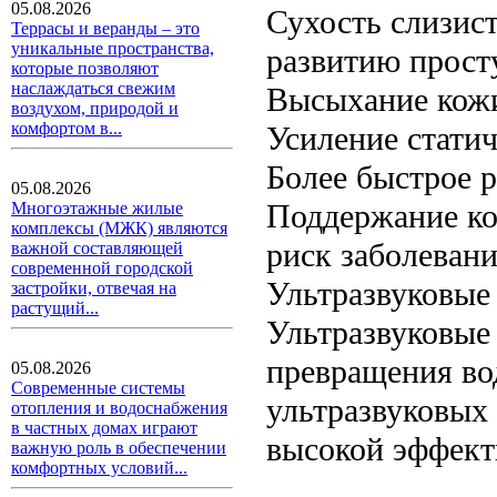
05.08.2026
Сухость слизис
Террасы и веранды – это
уникальные пространства,
развитию прост
которые позволяют
наслаждаться свежим
Высыхание кожи
воздухом, природой и
комфортом в...
Усиление статич
Более быстрое р
05.08.2026
Поддержание ко
Многоэтажные жилые
комплексы (МЖК) являются
риск заболеван
важной составляющей
современной городской
Ультразвуковые
застройки, отвечая на
растущий...
Ультразвуковые
превращения во
05.08.2026
Современные системы
ультразвуковых
отопления и водоснабжения
в частных домах играют
высокой эффект
важную роль в обеспечении
комфортных условий...