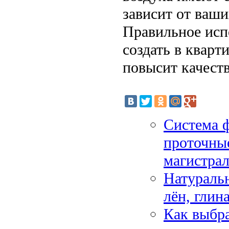
зависит от ваши
Правильное исп
создать в кварт
повысит качест
Система ф
проточны
магистра
Натуральн
лён, глин
Как выбра