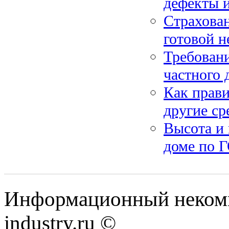
дефекты и
Страхова
готовой н
Требовани
частного 
Как прави
другие ср
Высота и 
доме по Г
Информационный некомм
industry.ru ©