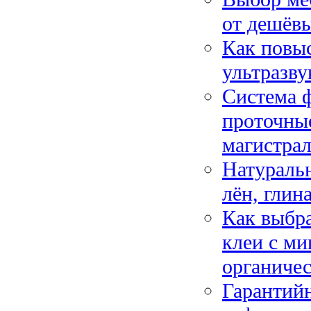
от дешёв
Как повыс
ультразву
Система ф
проточны
магистра
Натуральн
лён, глин
Как выбра
клеи с м
органиче
Гарантийн