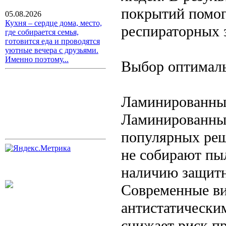
покрытий помог
05.08.2026
Кухня – сердце дома, место,
респираторных 
где собирается семья,
готовится еда и проводятся
уютные вечера с друзьями.
Именно поэтому...
Выбор оптимал
Ламинированны
Ламинированные
популярных реш
не собирают пы
наличию защитн
Современные ви
антистатически
снижает риск п