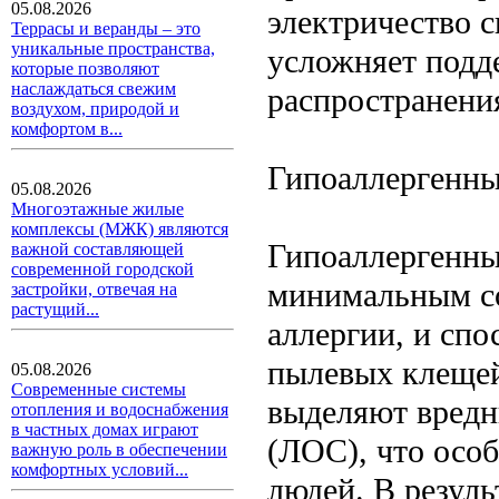
05.08.2026
электричество 
Террасы и веранды – это
уникальные пространства,
усложняет подд
которые позволяют
наслаждаться свежим
распространени
воздухом, природой и
комфортом в...
Гипоаллергенны
05.08.2026
Многоэтажные жилые
комплексы (МЖК) являются
Гипоаллергенны
важной составляющей
современной городской
минимальным с
застройки, отвечая на
растущий...
аллергии, и сп
пылевых клещей
05.08.2026
Современные системы
выделяют вредн
отопления и водоснабжения
в частных домах играют
(ЛОС), что осо
важную роль в обеспечении
комфортных условий...
людей. В резул