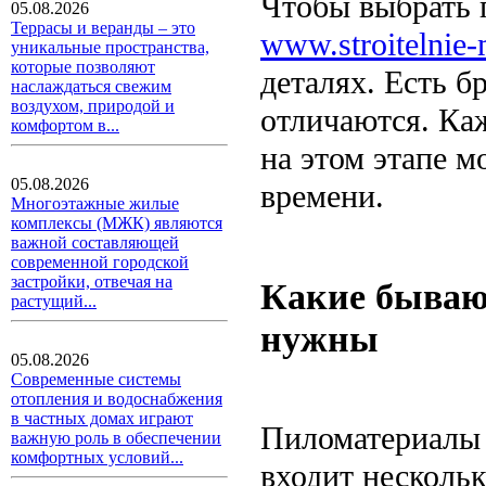
Чтобы выбрать 
05.08.2026
Террасы и веранды – это
www.stroitelnie-m
уникальные пространства,
которые позволяют
деталях. Есть б
наслаждаться свежим
воздухом, природой и
отличаются. Ка
комфортом в...
на этом этапе м
05.08.2026
времени.
Многоэтажные жилые
комплексы (МЖК) являются
важной составляющей
современной городской
застройки, отвечая на
Какие бываю
растущий...
нужны
05.08.2026
Современные системы
отопления и водоснабжения
в частных домах играют
Пиломатериалы 
важную роль в обеспечении
комфортных условий...
входит нескольк