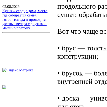
продольного ра
05.08.2026
Кухня – сердце дома, место,
сушат, обрабат
где собирается семья,
готовится еда и проводятся
уютные вечера с друзьями.
Именно поэтому...
Вот что чаще вс
• брус — толст
конструкции;
• брусок — боле
внутренней отд
• доска — униве
для стен;