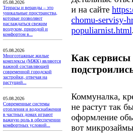
05.08.2026
и на сайте
https:
Террасы и веранды – это
уникальные пространства,
chomu-servisy-hr
которые позволяют
наслаждаться свежим
populiarnist.html
воздухом, природой и
комфортом в...
05.08.2026
Как сервисы 
Многоэтажные жилые
комплексы (МЖК) являются
подстроилис
важной составляющей
современной городской
застройки, отвечая на
растущий...
Коммуналка, кре
05.08.2026
Современные системы
не растут так б
отопления и водоснабжения
в частных домах играют
оформление обы
важную роль в обеспечении
вот микрозаймы
комфортных условий...