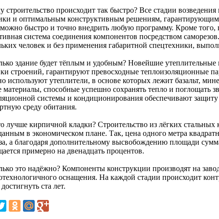
у строительство происходит так быстро? Все стадии возведения
ики и оптимальным конструктивным решениям, гарантирующим б
 можно быстро и точно внедрить любую программу. Кроме того, 
тивная система соединения компонентов посредством саморезов.
льких человек и без применения габаритной спецтехники, выпол
лько здание будет тёплым и удобным? Новейшие утеплительные 
ки строений, гарантируют превосходные теплоизоляционные па
но используют утеплители, в основе которых лежит базальт, мине
е материалы, способные успешно сохранять тепло и поглощать зв
ляционной системы и кондиционирования обеспечивают защиту 
ртную среду обитания.
то лучше кирпичной кладки? Строительство из лёгких стальных 
анным в экономическом плане. Так, цена одного метра квадратно
аза, а благодаря дополнительному высвобождению площади сумма
щается примерно на двенадцать процентов.
лько это надёжно? Компоненты конструкции производят на заво
отехнологичного оснащения. На каждой стадии происходит конт
достигнуть ста лет.