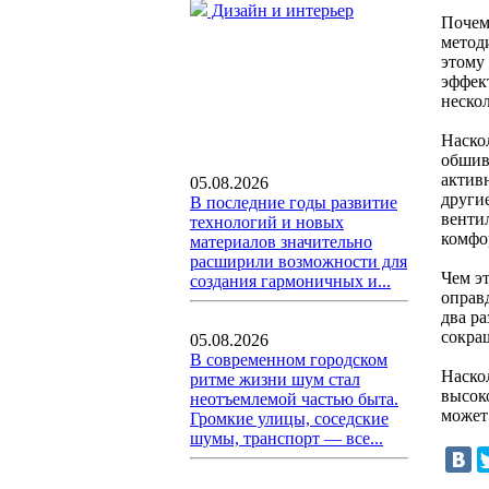
Дизайн и интерьер
Почем
метод
этому
эффек
неско
Наско
обшив
актив
05.08.2026
други
В последние годы развитие
венти
технологий и новых
комфо
материалов значительно
расширили возможности для
Чем э
создания гармоничных и...
оправд
два р
сокра
05.08.2026
В современном городском
Наско
ритме жизни шум стал
высок
неотъемлемой частью быта.
может 
Громкие улицы, соседские
шумы, транспорт — все...