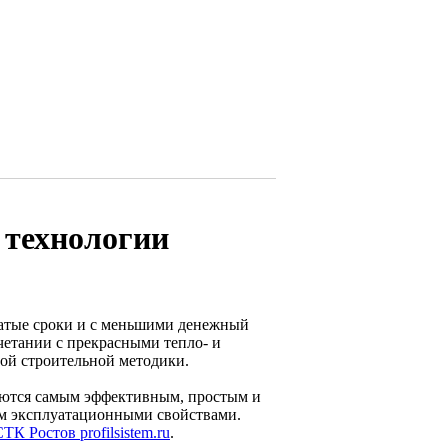
 технологии
жатые сроки и с меньшими денежный
четании с прекрасными тепло- и
ой строительной методики.
яются самым эффективным, простым и
м эксплуатационными свойствами.
ТК Ростов profilsistem.ru
.