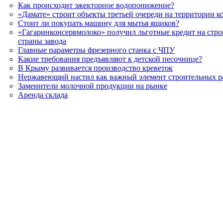
Как происходит эжекторное водопонижение?
«Дамате» строит объекты третьей очереди на территории 
Стоит ли покупать машину для мытья ящиков?
«Гагаринконсервмолоко» получил льготные кредит на стро
страны завода
Главные параметры фрезерного станка с ЧПУ
Какие требования предъявляют к детской песочнице?
В Крыму развивается производство креветок
Нержавеющий настил как важный элемент строительных р
Заменители молочной продукции на рынке
Аренда склада