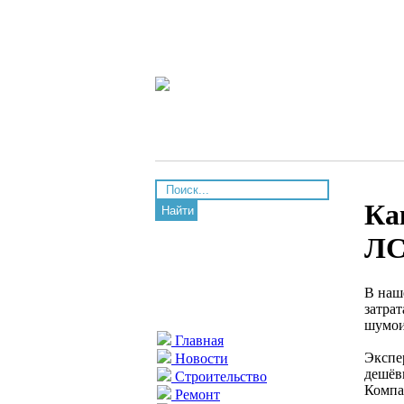
Ка
Найти
ЛС
В наш
затра
шумои
Главная
Экспе
Новости
дешёв
Строительство
Компа
Ремонт