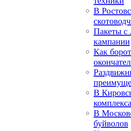
техники
В Ростов
скотовод
Пакеты с 
кампании
Как борот
окончател
Раздвижн
преимуще
В Кировс
комплекс
В Московс
буйволов