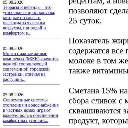
рецептам, а нов
05.08.2026
Террасы и веранды – это
позволяют сдела
уникальные пространства,
которые позволяют
25 суток.
наслаждаться свежим
воздухом, природой и
комфортом в...
Показатель жирн
содержатся все
05.08.2026
Многоэтажные жилые
молоке в том же
комплексы (МЖК) являются
важной составляющей
также витамины
современной городской
застройки, отвечая на
растущий...
Сметана 15% на
05.08.2026
сбора сливок с 
Современные системы
отопления и водоснабжения
сквашиваются з
в частных домах играют
важную роль в обеспечении
продукт, которы
комфортных условий...