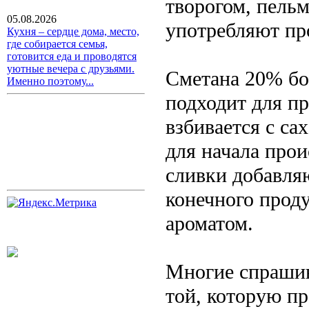
творогом, пель
05.08.2026
употребляют про
Кухня – сердце дома, место,
где собирается семья,
готовится еда и проводятся
уютные вечера с друзьями.
Сметана 20% бо
Именно поэтому...
подходит для пр
взбивается с са
для начала прои
сливки добавля
конечного прод
ароматом.
Многие спрашив
той, которую пр