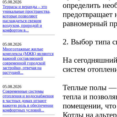
05.08.2026
определить нео
Террасы и веранды – это
уникальные пространства,
предотвращает 
которые позволяют
наслаждаться свежим
равномерный пр
воздухом, природой и
комфортом в...
2. Выбор типа 
05.08.2026
Многоэтажные жилые
комплексы (МЖК) являются
На сегодняшний
важной составляющей
современной городской
систем отоплен
застройки, отвечая на
растущий...
Теплые полы — 
05.08.2026
Современные системы
тепла и позволя
отопления и водоснабжения
в частных домах играют
помещении, что
важную роль в обеспечении
комфортных условий...
Котлы на альте