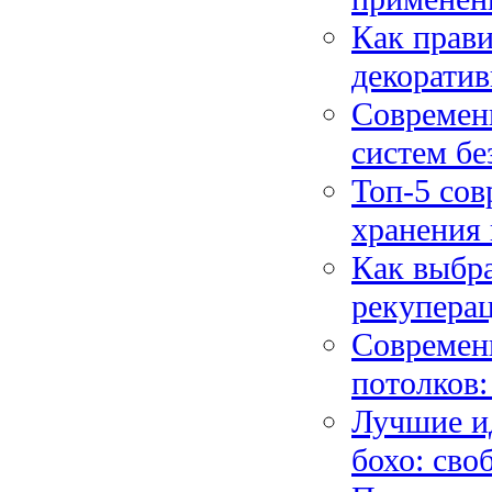
Как прави
декорати
Современн
систем бе
Топ-5 со
хранения 
Как выбра
рекуперац
Современ
потолков:
Лучшие и
бохо: сво