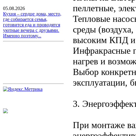
пеллетные, эле
05.08.2026
Кухня – сердце дома, место,
Тепловые насо
где собирается семья,
готовится еда и проводятся
среды (воздуха,
уютные вечера с друзьями.
Именно поэтому...
высоким КПД и 
Инфракрасные п
нагрев и возмож
Выбор конкретн
эксплуатации, б
3. Энергоэффек
При монтаже ва
энергоэффектив