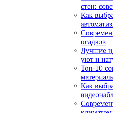
стен: сов
Как выбра
автомати
Современн
осадков
Лучшие ид
уют и нат
Топ-10 со
материал
Как выбра
видеонаб
Современ
климатом