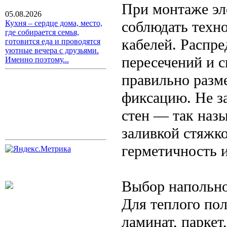
При монтаже эл
05.08.2026
соблюдать техн
Кухня – сердце дома, место,
где собирается семья,
кабелей. Распре
готовится еда и проводятся
уютные вечера с друзьями.
пересечений и 
Именно поэтому...
правильно разм
фиксацию. Не з
стен — так наз
заливкой стяжко
герметичность и
Выбор напольно
Для теплого пол
ламинат, паркет