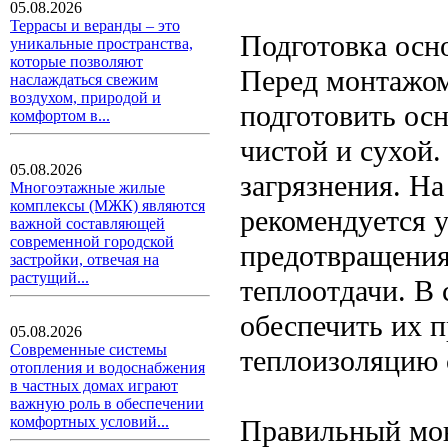
05.08.2026
Террасы и веранды – это
Подготовка осн
уникальные пространства,
которые позволяют
Перед монтажом
наслаждаться свежим
воздухом, природой и
подготовить ос
комфортом в...
чистой и сухой.
05.08.2026
загрязнения. Н
Многоэтажные жилые
комплексы (МЖК) являются
рекомендуется 
важной составляющей
современной городской
предотвращения
застройки, отвечая на
растущий...
теплоотдачи. В
обеспечить их п
05.08.2026
Современные системы
теплоизоляцию 
отопления и водоснабжения
в частных домах играют
важную роль в обеспечении
комфортных условий...
Правильный мо