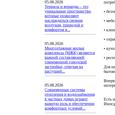
05.08.2026
потре
Террасы и веранды – это
уникальные пространства,
• безл
которые позволяют
наслаждаться свежим
• мебе
воздухом, природой и
комфортом в...
• клин
• охра
05.08.2026
Многоэтажные жилые
• кухн
комплексы (МЖК) являются
важной составляющей
• ресе
современной городской
застройки, отвечая на
Для н
растущий...
бытов
Вперв
05.08.2026
интерн
Современные системы
отопления и водоснабжения
в частных домах играют
Есть и
важную роль в обеспечении
Иногда
комфортных условий...