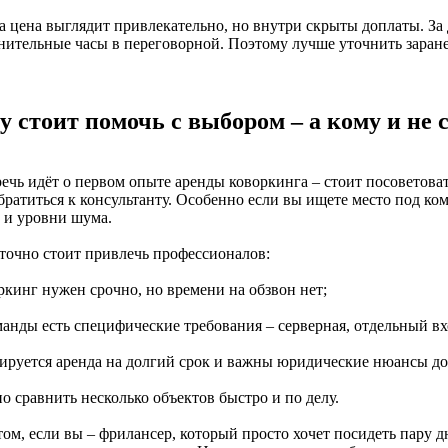
 цена выглядит привлекательно, но внутри скрыты доплаты. За д
нительные часы в переговорной. Поэтому лучше уточнить заране
у стоит помочь с выбором – а кому и не 
ечь идёт о первом опыте аренды коворкинга – стоит посоветовать
ратиться к консультанту. Особенно если вы ищете место под ком
и и уровни шума.
 точно стоит привлечь профессионалов:
ркинг нужен срочно, но времени на обзвон нет;
манды есть специфические требования – серверная, отдельный вхо
нируется аренда на долгий срок и важны юридические нюансы до
о сравнить несколько объектов быстро и по делу.
ом, если вы – фрилансер, который просто хочет посидеть пару д