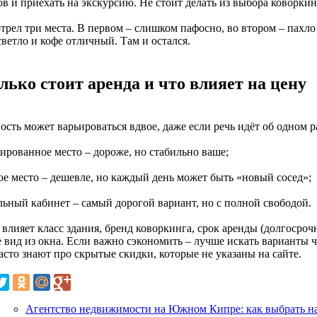
в и приехать на экскурсию. Не стоит делать из выбора коворкин
рел три места. В первом – слишком пафосно, во втором – пахло л
светло и кофе отличный. Там и остался.
лько стоит аренда и что влияет на цену
сть может варьироваться вдвое, даже если речь идёт об одном р
сированное место – дороже, но стабильно ваше;
ое место – дешевле, но каждый день может быть «новый сосед»;
льный кабинет – самый дорогой вариант, но с полной свободой.
влияет класс здания, бренд коворкинга, срок аренды (долгосрочн
 вид из окна. Если важно сэкономить – лучше искать варианты ч
асто знают про скрытые скидки, которые не указаны на сайте.
Агентство недвижимости на Южном Кипре: как выбрать н