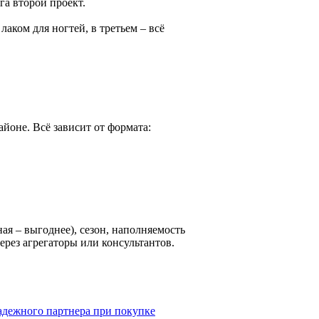
га второй проект.
аком для ногтей, в третьем – всё
айоне. Всё зависит от формата:
ая – выгоднее), сезон, наполняемость
ерез агрегаторы или консультантов.
адежного партнера при покупке