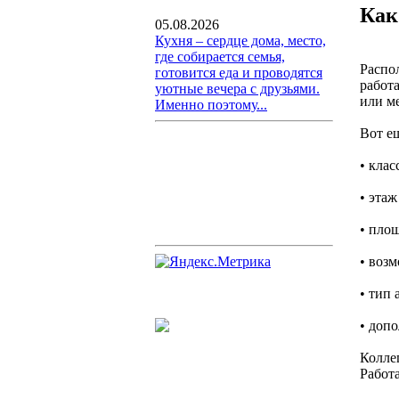
Как
05.08.2026
Кухня – сердце дома, место,
где собирается семья,
Распол
готовится еда и проводятся
работ
уютные вечера с друзьями.
или м
Именно поэтому...
Вот ещ
• клас
• этаж
• площ
• возм
• тип
• доп
Коллег
Работа