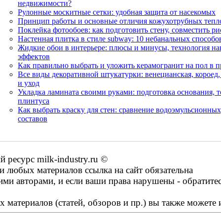
недвижимости?
Рулонные москитные сетки: удобная защита от насекомых
Принцип работы и основные отличия кожухотрубных тепл
Поклейка фотообоев: как подготовить стену, совместить р
Настенная плитка в стиле subway: 10 небанальных способ
Жидкие обои в интерьере: плюсы и минусы, технология на
эффектов
Как правильно выбрать и уложить керамогранит на пол в п
Все виды декоративной штукатурки: венецианская, короед
и уход
Укладка ламината своими руками: подготовка основания, т
плинтуса
Как выбрать краску для стен: сравнение водоэмульсионны
составов
ресурс milk-industry.ru ©
 любых материалов ссылка на сайт обязательна
ими авторами, и если ваши права нарушены - обратите
 материалов (статей, обзоров и пр.) вы также можете