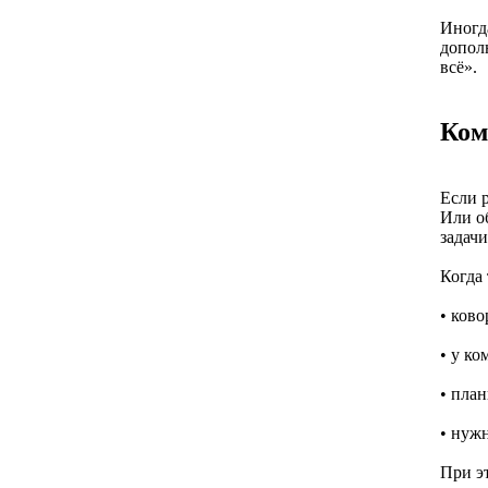
Иногда
допол
всё».
Ком
Если р
Или об
задач
Когда
• ково
• у ко
• пла
• нужн
При эт