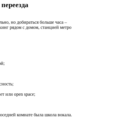
 переезда
ьно, но добираться больше часа –
кинг рядом с домом, станцией метро
ой;
сность;
т или open space;
соседней комнате была школа вокала.