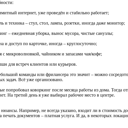
бности:
имитный интернет, уже проведён и стабильно работает;
ль и техника – стул, стол, лампа, розетки, иногда даже монитор;
инг – ежедневная уборка, вынос мусора, чистые санузлы;
на и доступ по карточке, иногда – круглосуточно;
я с микроволновкой, чайником и запасами чая/кофе;
пшн для встреч клиентов или курьеров.
ебольшой команды или фрилансера это значит – можно сосредоточ
ых задач. Всё уже организовано.
ые попробовал коворкинг после месяца работы из дома. Тогда от
ет. На третий день я уже выбирал рабочее место в центре.
 нюансы. Например, не всегда указано, входит ли в стоимость д
 печать документов – платная услуга. И да, в некоторых локация