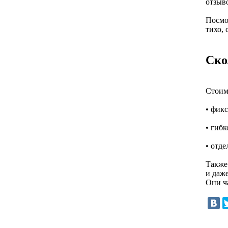
отзыво
Посмот
тихо, 
Ско
Стоимо
• фик
• гибк
• отде
Также 
и даже
Они ч