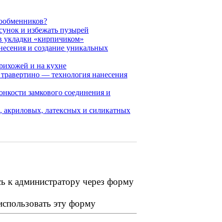
ообменников?
исунок и избежать пузырей
ов укладки «кирпичиком»
несения и создание уникальных
рихожей и на кухне
, травертино — технология нанесения
онкости замкового соединения и
х, акриловых, латексных и силикатных
сь к администратору через форму
 использовать эту форму