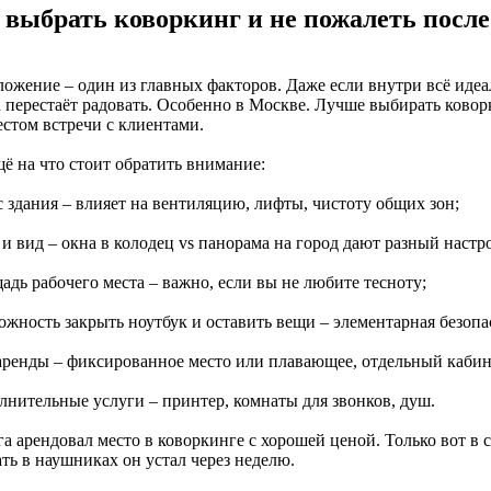
 выбрать коворкинг и не пожалеть после
ожение – один из главных факторов. Даже если внутри всё идеал
а перестаёт радовать. Особенно в Москве. Лучше выбирать ковор
естом встречи с клиентами.
ё на что стоит обратить внимание:
с здания – влияет на вентиляцию, лифты, чистоту общих зон;
 и вид – окна в колодец vs панорама на город дают разный настр
адь рабочего места – важно, если вы не любите тесноту;
ожность закрыть ноутбук и оставить вещи – элементарная безопа
 аренды – фиксированное место или плавающее, отдельный кабине
олнительные услуги – принтер, комнаты для звонков, душ.
а арендовал место в коворкинге с хорошей ценой. Только вот в 
ть в наушниках он устал через неделю.