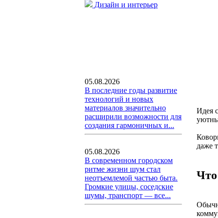
Дизайн и интерьер
05.08.2026
В последние годы развитие
технологий и новых
материалов значительно
Идея с
расширили возможности для
уютны
создания гармоничных и...
Коворк
даже т
05.08.2026
В современном городском
ритме жизни шум стал
Что
неотъемлемой частью быта.
Громкие улицы, соседские
шумы, транспорт — все...
Обыч
комму