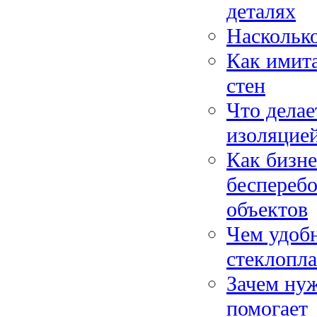
деталях
Насколько
Как имита
стен
Что делае
изоляцие
Как бизне
беспереб
объектов
Чем удоб
стеклопла
Зачем нуж
помогает