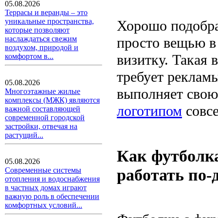
05.08.2026
Террасы и веранды – это
уникальные пространства,
Хорошо подобра
которые позволяют
просто вещью в 
наслаждаться свежим
воздухом, природой и
визитку. Такая 
комфортом в...
требует рекламы
05.08.2026
выполняет свою
Многоэтажные жилые
комплексы (МЖК) являются
логотипом
совсе
важной составляющей
современной городской
застройки, отвечая на
растущий...
Как футболка
05.08.2026
работать по-
Современные системы
отопления и водоснабжения
в частных домах играют
важную роль в обеспечении
комфортных условий...