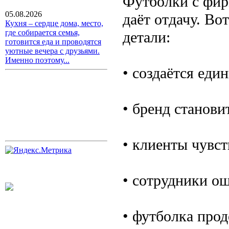
Футболки с фир
05.08.2026
даёт отдачу. Во
Кухня – сердце дома, место,
где собирается семья,
детали:
готовится еда и проводятся
уютные вечера с друзьями.
Именно поэтому...
• создаётся еди
• бренд станови
• клиенты чувст
• сотрудники о
• футболка прод