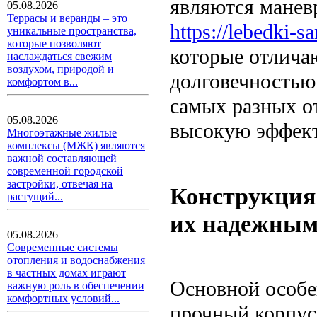
являются манев
05.08.2026
Террасы и веранды – это
https://lebedki-s
уникальные пространства,
которые позволяют
которые отлича
наслаждаться свежим
воздухом, природой и
долговечностью
комфортом в...
самых разных о
05.08.2026
высокую эффект
Многоэтажные жилые
комплексы (МЖК) являются
важной составляющей
современной городской
застройки, отвечая на
Конструкция 
растущий...
их надежны
05.08.2026
Современные системы
отопления и водоснабжения
в частных домах играют
Основной особе
важную роль в обеспечении
комфортных условий...
прочный корпус