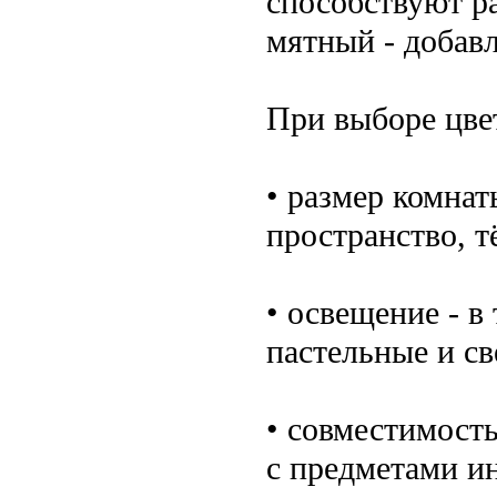
способствуют ра
мятный - добав
При выборе цве
• размер комнат
пространство, т
• освещение - в
пастельные и св
• совместимост
с предметами ин