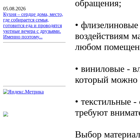
обращения;
05.08.2026
Кухня – сердце дома, место,
где собирается семья,
• флизелиновые
готовится еда и проводятся
уютные вечера с друзьями.
воздействиям м
Именно поэтому...
любом помещен
• виниловые - в
который можно 
• текстильные 
требуют внимат
Выбор материала