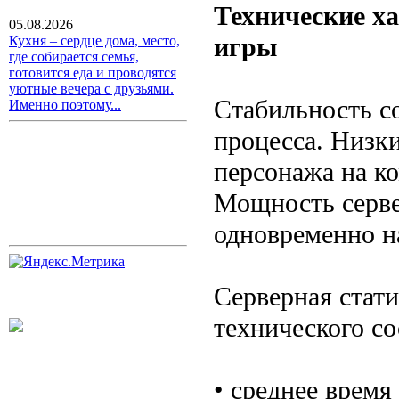
Технические х
05.08.2026
игры
Кухня – сердце дома, место,
где собирается семья,
готовится еда и проводятся
уютные вечера с друзьями.
Стабильность с
Именно поэтому...
процесса. Низк
персонажа на к
Мощность серве
одновременно н
Серверная стат
технического со
• среднее время