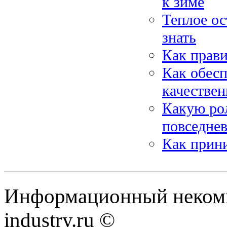
к зиме
Теплое ос
знать
Как прав
Как обесп
качестве
Какую рол
повседне
Как прини
Информационный некомм
industry.ru ©