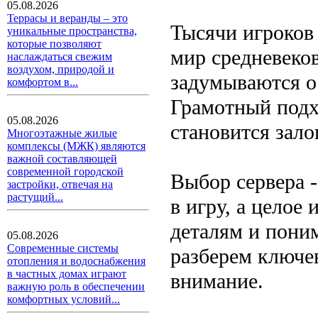
05.08.2026
Террасы и веранды – это
Тысячи игроков
уникальные пространства,
которые позволяют
мир средневеко
наслаждаться свежим
воздухом, природой и
задумываются о 
комфортом в...
Грамотный подх
05.08.2026
становится зал
Многоэтажные жилые
комплексы (МЖК) являются
важной составляющей
современной городской
Выбор сервера -
застройки, отвечая на
растущий...
в игру, а целое
деталям и пони
05.08.2026
Современные системы
разберем ключев
отопления и водоснабжения
в частных домах играют
внимание.
важную роль в обеспечении
комфортных условий...