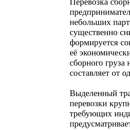
Перевозка сбор
предпринимател
небольших парти
существенно сни
формируется со
её экономическ
сборного груза 
составляет от о
Выделенный тра
перевозки круп
требующих инди
предусматривае