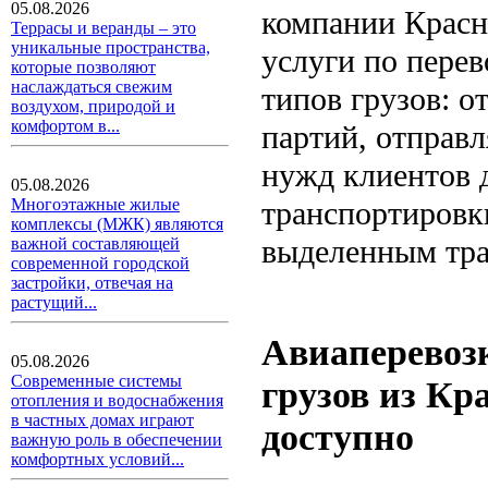
05.08.2026
компании Красн
Террасы и веранды – это
уникальные пространства,
услуги по перев
которые позволяют
наслаждаться свежим
типов грузов: 
воздухом, природой и
комфортом в...
партий, отправл
нужд клиентов 
05.08.2026
транспортировк
Многоэтажные жилые
комплексы (МЖК) являются
выделенным тра
важной составляющей
современной городской
застройки, отвечая на
растущий...
Авиаперевоз
05.08.2026
Современные системы
грузов из Кр
отопления и водоснабжения
в частных домах играют
доступно
важную роль в обеспечении
комфортных условий...