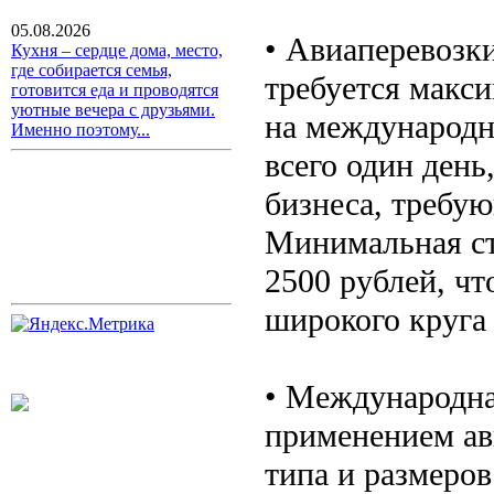
05.08.2026
• Авиаперевозк
Кухня – сердце дома, место,
где собирается семья,
требуется макси
готовится еда и проводятся
уютные вечера с друзьями.
на международн
Именно поэтому...
всего один день
бизнеса, требу
Минимальная ст
2500 рублей, чт
широкого круга
• Международна
применением ави
типа и размеров