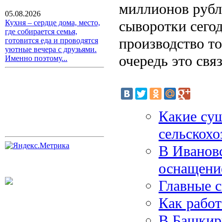
миллионов рубл
05.08.2026
сыворотки сегод
Кухня – сердце дома, место,
где собирается семья,
производство то
готовится еда и проводятся
уютные вечера с друзьями.
очередь это св
Именно поэтому...
Какие сущ
сельскохо
В Ивановс
оснащени
Главные 
Как рабо
В Башкир