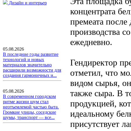
Эта площадка б
Дизайн и интерьер
концентрата бел
премеата после
производства с
ежедневно.
05.08.2026
В последние годы развитие
технологий и новых
Гендиректор пр
материалов значительно
расширили возможности для
отметил, что м
создания гармоничных и...
видом сырья, он
также сыра. В т
05.08.2026
В современном городском
продукцией, кот
ритме жизни шум стал
неотъемлемой частью быта.
идеальному бел
Громкие улицы, соседские
шумы, транспорт — все...
присутствует л