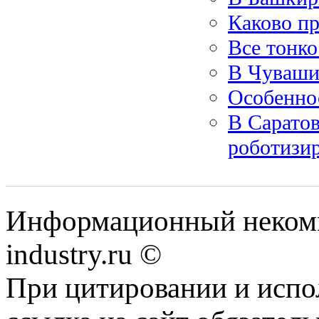
Каково п
Все тонк
В Чуваши
Особенно
В Саратов
роботизи
Информационный некомм
industry.ru ©
При цитировании и испо