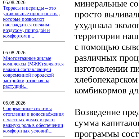
минеральные со
05.08.2026
Террасы и веранды – это
просто выливали
уникальные пространства,
которые позволяют
ухудшала эколо
наслаждаться свежим
воздухом, природой и
территории наш
комфортом в...
с помощью сыво
05.08.2026
различных проц
Многоэтажные жилые
комплексы (МЖК) являются
изготовлении пи
важной составляющей
современной городской
хлебопекарском 
застройки, отвечая на
растущий...
комбикормов дл
05.08.2026
Современные системы
Возведение пред
отопления и водоснабжения
в частных домах играют
сумма капитало
важную роль в обеспечении
комфортных условий...
программы сост