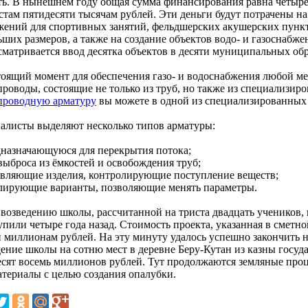
ть. В нынешнем году общая сумма финансирования равна четыр
стам пятидесяти тысячам рублей. Эти деньги будут потрачены на
жений для спортивных занятий, фельдшерских акушерских пункт
ьших размеров, а также на создание объектов водо- и газоснабж
сматривается ввод десятка объектов в десяти муниципальных об
тоящий момент для обеспечения газо- и водоснабжения любой ме
проводы, состоящие не только из труб, но также из специализи
проводную арматуру
вы можете в одной из специализированных
алисты выделяют несколько типов арматуры:
дназначающуюся для перекрытия потока;
выброса из ёмкостей и освобождения труб;
авляющие изделия, контролирующие поступление веществ;
улирующие варианты, позволяющие менять параметры.
к возведению школы, рассчитанной на триста двадцать учеников,
упили четыре года назад. Стоимость проекта, указанная в сметно
и миллионам рублей. На эту минуту удалось успешно закончить н
дение школы на сотню мест в деревне Беру-Кутан из казны госу
есят восемь миллионов рублей. Тут продолжаются земляные про
атериалы с целью создания опалубки.