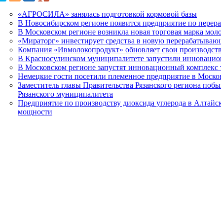
«АГРОСИЛА» занялась подготовкой кормовой базы
В Новосибирском регионе появится предприятие по перера
В Московском регионе возникла новая торговая марка мо
«Мираторг» инвестирует средства в новую перерабатыва
Компания «Ивмолокопродукт» обновляет свои производс
В Красносулинском муниципалитете запустили инновацио
В Московском регионе запустят инновационный комплекс
Немецкие гости посетили племенное предприятие в Моско
Заместитель главы Правительства Рязанского региона побы
Рязанского муниципалитета
Предприятие по производству диоксида углерода в Алтайс
мощности