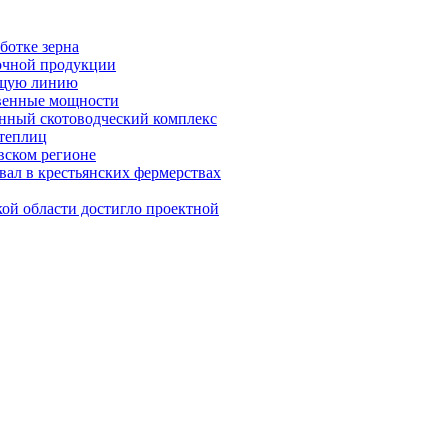
ботке зерна
лочной продукции
ющую линию
твенные мощности
нный скотоводческий комплекс
 теплиц
вском регионе
вал в крестьянских фермерствах
кой области достигло проектной