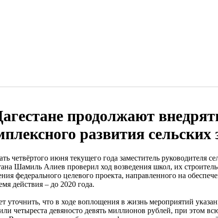
Дагестане продолжают внедрят
мплексного развития сельских 
ать четвёртого июня текущего года заместитель руководителя с
тана Шамиль Алиев проверил ход возведения школ, их строитель
ения федерального целевого проекта, направленного на обеспече
емя действия – до 2020 года.
ет уточнить, что в ходе воплощения в жизнь мероприятий указа
или четыреста девяносто девять миллионов рублей, при этом вс