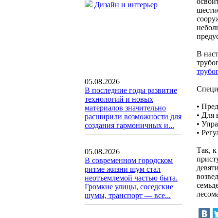
освои
Дизайн и интерьер
шести
соору
небол
преду
В нас
трубо
трубо
05.08.2026
Специ
В последние годы развитие
технологий и новых
• Пре
материалов значительно
• Для 
расширили возможности для
• Упр
создания гармоничных и...
• Рег
Так, 
05.08.2026
прист
В современном городском
девят
ритме жизни шум стал
возве
неотъемлемой частью быта.
семьд
Громкие улицы, соседские
лесом
шумы, транспорт — все...