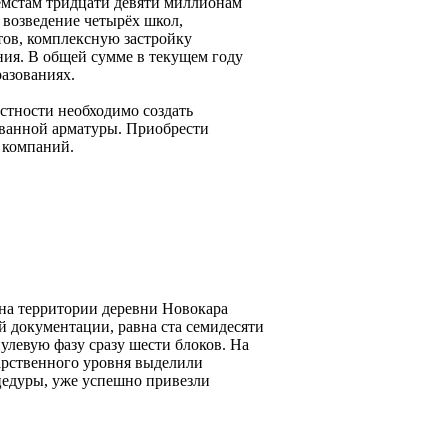
ёмстам тридцати девяти миллионам
 возведение четырёх школ,
ов, комплексную застройку
ения. В общей сумме в текущем году
разованиях.
стности необходимо создать
рованной арматуры. Приобрести
 компаний.
 на территории деревни Новокара
й документации, равна ста семидесяти
улевую фазу сразу шести блоков. На
дарственного уровня выделили
цедуры, уже успешно привезли