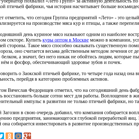
губернатор похвалил «Лето Групп» за активную деятельность п
кой птичьей фабрики, чья история насчитывает больше восьмидес
ет отметить, что сегодня Группа предприятий «Лето» - это целы
ализируется на производстве мяса кур и птицы, а также перепел
годняшний день куриное мясо называют одним из наиболее вост
ом секторе. Купить
куры оптом в Москве
можно в компании, усп
шей стороны. Такое мясо способно оказывать существенную помо
пороза, оно считается весьма действенным методом лечения от д
 белком, а значит, без него никак не обойтись людям, которые 
в нём и фосфор, обеспечивающий здоровье зубов и почек.
говорить о Заокской птичьей фабрике, то четыре года назад она
льность, перейдя в категорию проблемных активов.
том Вячеслав Федорищев отметил, что на сегодняшний день фаб
сь восстановить больше сотни мест для работы. Воплощение в ж
нительный импульс в развитии не только птичьей фабрики, но та
й Загозин в свою очередь добавил, что компания собирается воп
дению предприятия, занимающегося глубокой переработкой яиц
й она собирается инвестировать в развитие производственных пр