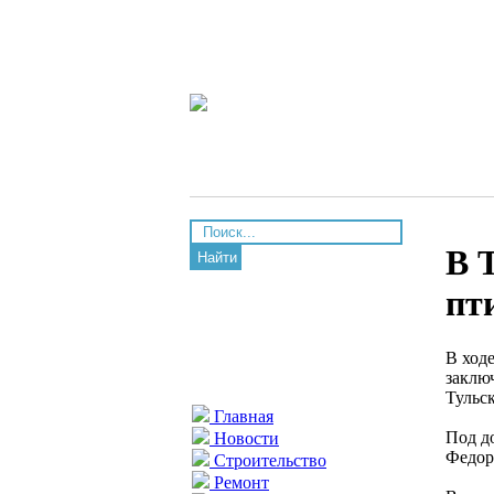
В 
Найти
пт
В ход
заклю
Тульс
Главная
Под д
Новости
Федор
Строительство
Ремонт