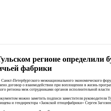
Тульском регионе определили б
ичьей фабрики
е Санкт-Петербургского межнационального экономического фору
чено договор о взаимодействии при воплощении в жизнь прогр
кого региона меж сотрудниками органов исполнительной власти
окументом можно заметить подписи заместителя руководителя Ту
ищева и гендиректора «Заокской птицефабрики» Сергея Загозин