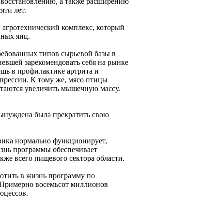
о восстановлению, а также расширению
яти лет.
й агротехнический комплекс, который
иных яиц.
ребованных типов сырьевой базы в
евшей зарекомендовать себя на рынке
щь в профилактике артрита и
епрессии. К тому же, мясо птицы
пытаются увеличить мышечную массу.
 вынуждена была прекратить свою
рика нормально функционирует,
изнь программы обеспечивает
кже всего пищевого сектора области.
лотить в жизнь программу по
. Примерно восемьсот миллионов
оцессов.