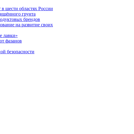
 в шести областях России
щищённого грунта
родуктовых брендов
ование на развитие своих
е лавки»
ют фазанов
ой безопасности