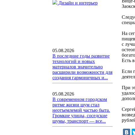
Вице-
Дизайн и интерьер
Заокс
Следу
специ
На се
пищев
с луч
остео
05.08.2026
богато
В последние годы развитие
Есть 
технологий и новых
материалов значительно
Если 
расширили возможности для
деяте
создания гармоничных и...
При э
удало
05.08.2026
допол
В современном городском
ритме жизни шум стал
Серге
неотъемлемой частью быта.
возве
Громкие улицы, соседские
рубле
шумы, транспорт — все...