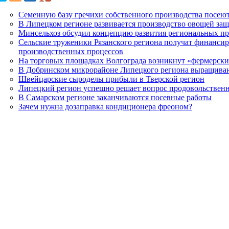
Семенную базу гречихи собственного производства посеют
В Липецком регионе развивается производство овощей за
Минсельхоз обсудил концепцию развития региональных п
Сельские труженики Рязанского региона получат финансир
производственных процессов
На торговых площадках Волгограда возникнут «фермерски
В Добринском микрорайоне Липецкого региона выращива
Швейцарские сыроделы прибыли в Тверской регион
Липецкий регион успешно решает вопрос продовольственн
В Самарском регионе заканчиваются посевные работы
Зачем нужна дозаправка кондиционера фреоном?