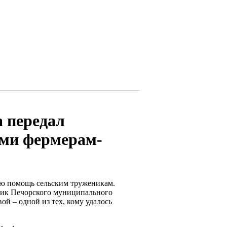
а передал
ьми фермерам-
ую помощь сельским труженикам.
бник Печорского муниципального
й – одной из тех, кому удалось