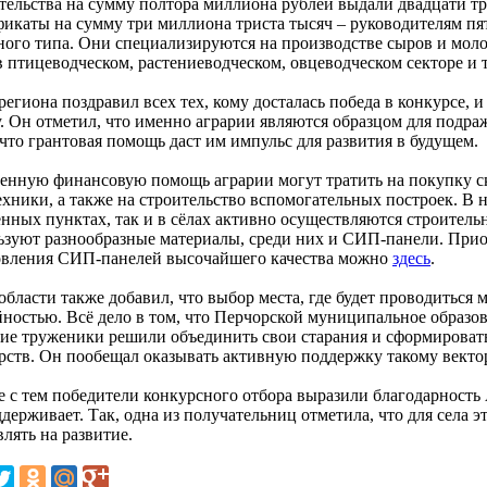
тельства на сумму полтора миллиона рублей выдали двадцати т
фикаты на сумму три миллиона триста тысяч – руководителям пя
ного типа. Они специализируются на производстве сыров и моло
 птицеводческом, растениеводческом, овцеводческом секторе и т
региона поздравил всех тех, кому досталась победа в конкурсе, 
у. Он отметил, что именно аграрии являются образцом для подра
 что грантовая помощь даст им импульс для развития в будущем.
енную финансовую помощь аграрии могут тратить на покупку ск
ехники, а также на строительство вспомогательных построек. В
ённых пунктах, так и в сёлах активно осуществляются строитель
ьзуют разнообразные материалы, среди них и СИП-панели. Прио
овления СИП-панелей высочайшего качества можно
здесь
.
области также добавил, что выбор места, где будет проводиться 
йностью. Всё дело в том, что Перчорской муниципальное образов
кие труженики решили объединить свои старания и сформировать
рств. Он пообещал оказывать активную поддержку такому вектор
е с тем победители конкурсного отбора выразили благодарность А
держивает. Так, одна из получательниц отметила, что для села 
лять на развитие.