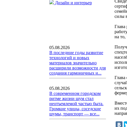
Свиде
Дизайн и интерьер
серти
семей
силы в
Глава 
работ
на то,
Получ
05.08.2026
спецт
В последние годы развитие
насел
технологий и новых
испол
материалов значительно
изгот
расширили возможности для
создания гармоничных и...
Глава 
случа
сельс
05.08.2026
ферме
В современном городском
ритме жизни шум стал
Вмест
неотъемлемой частью быта.
их под
Громкие улицы, соседские
направ
шумы, транспорт — все...