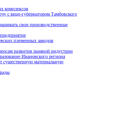
ых комплексов
ечу с вице-губернатором Тамбовского
ращивать свои производственные
 предприятие
евских племенных заводов
просам развития льняной индустрии
разование Ивановского региона
ат существенную материальную
трады