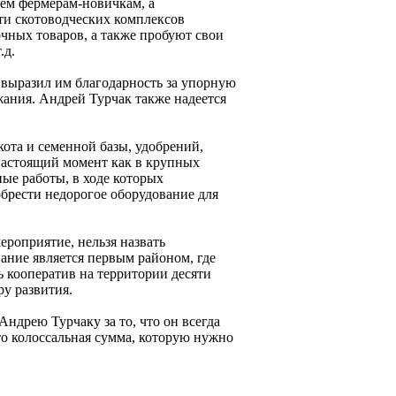
рём фермерам-новичкам, а
ти скотоводческих комплексов
чных товаров, а также пробуют свои
.д.
и выразил им благодарность за упорную
жания. Андрей Турчак также надеется
ота и семенной базы, удобрений,
 настоящий момент как в крупных
ные работы, в ходе которых
брести недорогое оборудование для
мероприятие, нельзя назвать
ание является первым районом, где
 кооператив на территории десяти
у развития.
ндрею Турчаку за то, что он всегда
это колоссальная сумма, которую нужно