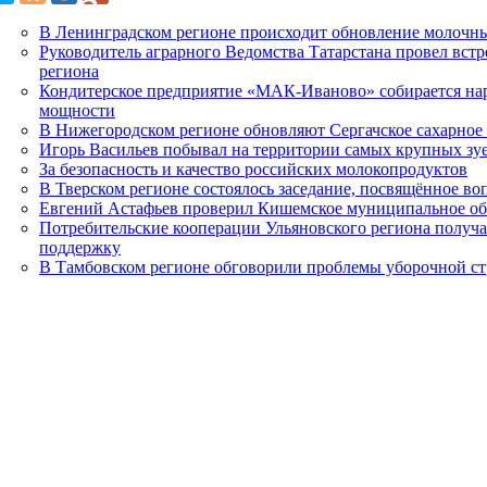
В Ленинградском регионе происходит обновление молочн
Руководитель аграрного Ведомства Татарстана провел встр
региона
Кондитерское предприятие «МАК-Иваново» собирается на
мощности
В Нижегородском регионе обновляют Сергачское сахарное
Игорь Васильев побывал на территории самых крупных зу
За безопасность и качество российских молокопродуктов
В Тверском регионе состоялось заседание, посвящённое во
Евгений Астафьев проверил Кишемское муниципальное об
Потребительские кооперации Ульяновского региона получ
поддержку
В Тамбовском регионе обговорили проблемы уборочной с