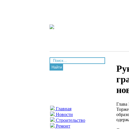
Ру
Найти
гр
но
Глава
Главная
Торже
образ
Новости
одерж
Строительство
Ремонт