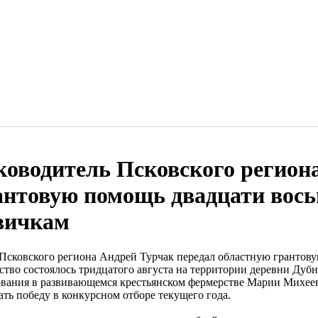
ководитель Псковского регион
антовую помощь двадцати вос
вичкам
 Псковского региона Андрей Турчак передал областную грантов
ство состоялось тридцатого августа на территории деревни Ду
ования в развивающемся крестьянском фермерстве Марии Михеево
ать победу в конкурсном отборе текущего года.