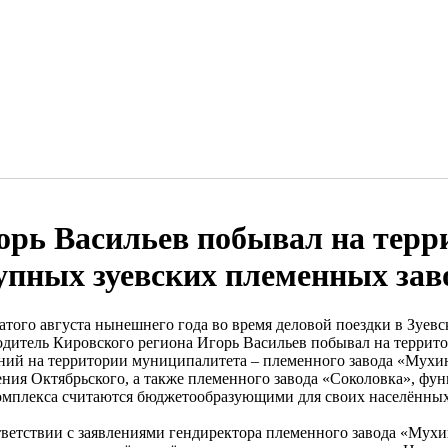
орь Васильев побывал на терр
упных зуевских племенных зав
атого августа нынешнего года во время деловой поездки в Зуев
одитель Кировского региона Игорь Васильев побывал на террит
ний на территории муниципалитета – племенного завода «Мухин
ения Октябрьского, а также племенного завода «Соколовка», фу
омплекса считаются бюджетообразующими для своих населённых
тветствии с заявлениями гендиректора племенного завода «Мух