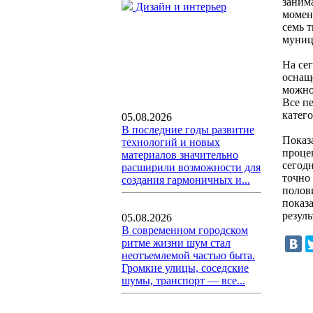
заним
Дизайн и интерьер
момент
семь т
муниц
На се
оснащ
можно
Все п
катего
05.08.2026
В последние годы развитие
Показ
технологий и новых
проце
материалов значительно
сегод
расширили возможности для
точно
создания гармоничных и...
полов
показ
резул
05.08.2026
В современном городском
ритме жизни шум стал
неотъемлемой частью быта.
Громкие улицы, соседские
шумы, транспорт — все...