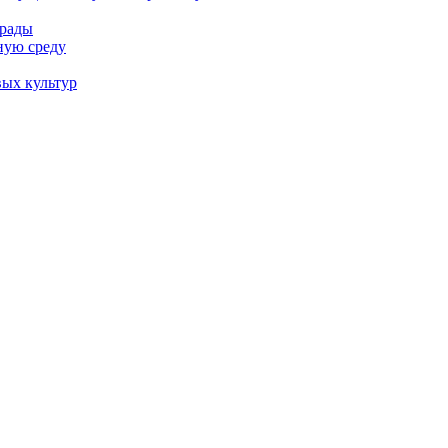
трады
ную среду
вых культур