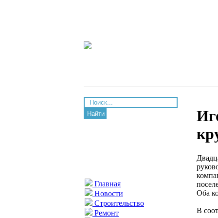
Иг
Найти
кр
Двадц
руков
компа
Главная
посел
Оба к
Новости
Строительство
В соо
Ремонт