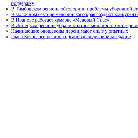
поддержку
В Тамбовском регионе обговорили проблемы уборочной с
В молочном секторе Челябинского края создают конкурент
В Иванове работает ярмарка «Медовый Спас»
В Липецком регионе убрали полтора миллиона тонн зерно
Начинающие овощеводы перенимают опыт у опытных
Глава Брянского региона организовал деловое заседание