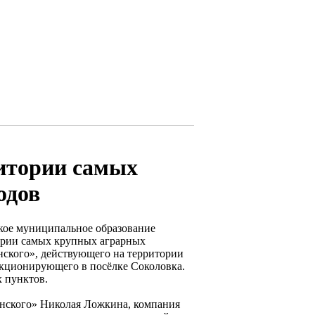
итории самых
одов
ское муниципальное образование
ории самых крупных аграрных
ского», действующего на территории
нкционирующего в посёлке Соколовка.
 пунктов.
инского» Николая Ложкина, компания