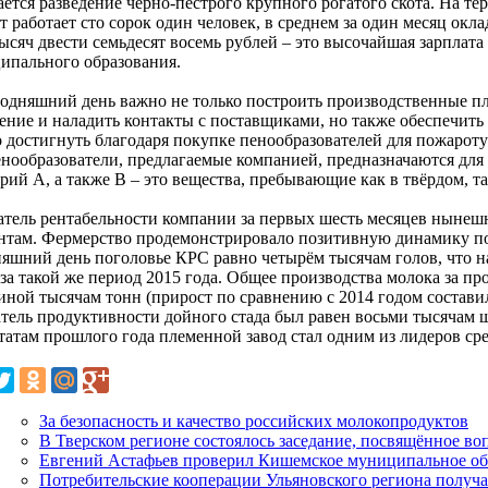
ается разведение чёрно-пёстрого крупного рогатого скота. На т
 работает сто сорок один человек, в среднем за один месяц окл
ысяч двести семьдесят восемь рублей – это высочайшая зарплата
ипального образования.
годняшний день важно не только построить производственные пл
ение и наладить контакты с поставщиками, но также обеспечить
 достигнуть благодаря покупке пенообразователей для пожароту
енообразователи, предлагаемые компанией, предназначаются для
рий А, а также В – это вещества, пребывающие как в твёрдом, т
атель рентабельности компании за первых шесть месяцев нынешн
нтам. Фермерство продемонстрировало позитивную динамику поч
няшний день поголовье КРС равно четырём тысячам голов, что н
 за такой же период 2015 года. Общее производства молока за пр
иной тысячам тонн (прирост по сравнению с 2014 годом составил
атель продуктивности дойного стада был равен восьми тысячам
ьтатам прошлого года племенной завод стал одним из лидеров с
За безопасность и качество российских молокопродуктов
В Тверском регионе состоялось заседание, посвящённое во
Евгений Астафьев проверил Кишемское муниципальное об
Потребительские кооперации Ульяновского региона получ