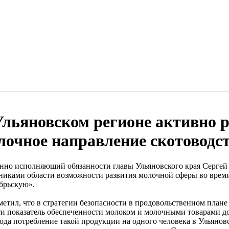
Ульяновском регионе активно 
лочное направление скотоводс
нно исполняющий обязанности главы Ульяновского края Сергей
никами области возможности развития молочной сферы во время
брьскую».
метил, что в стратегии безопасности в продовольственном плане 
ти показатель обеспеченности молоком и молочными товарами до
года потребление такой продукции на одного человека в Ульянов