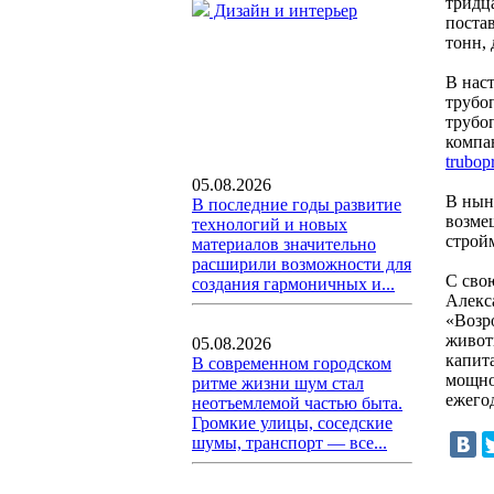
тридц
Дизайн и интерьер
поста
тонн,
В нас
трубо
трубо
компа
trubop
05.08.2026
В нын
В последние годы развитие
возме
технологий и новых
строй
материалов значительно
расширили возможности для
С сво
создания гармоничных и...
Алекс
«Возр
живот
05.08.2026
капит
В современном городском
мощно
ритме жизни шум стал
ежего
неотъемлемой частью быта.
Громкие улицы, соседские
шумы, транспорт — все...