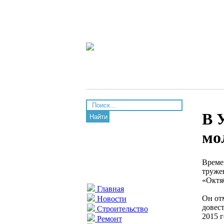
В 
Найти
мо
Време
труже
«Октя
Главная
Он от
Новости
довес
Строительство
2015 
Ремонт