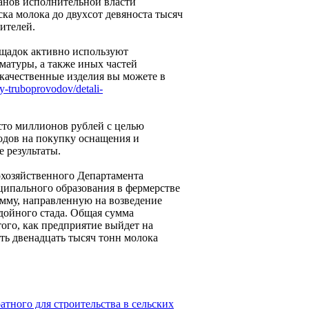
ганов исполнительной власти
ка молока до двухсот девяноста тысяч
ителей.
щадок активно используют
матуры, а также иных частей
качественные изделия вы можете в
y-truboprovodov/detali-
сто миллионов рублей с целью
одов на покупку оснащения и
 результаты.
кохозяйственного Департамента
ципального образования в фермерстве
мму, направленную на возведение
 дойного стада. Общая сумма
ого, как предприятие выйдет на
ть двенадцать тысяч тонн молока
атного для строительства в сельских