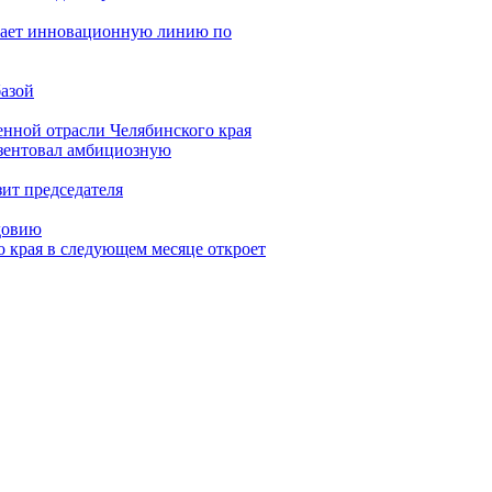
кает инновационную линию по
азой
енной отрасли Челябинского края
езентовал амбициозную
ит председателя
довию
 края в следующем месяце откроет