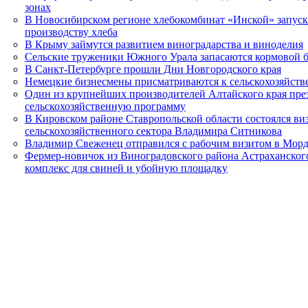
зонах
В Новосибирском регионе хлебокомбинат «Инской» запус
производству хлеба
В Крыму займутся развитием виноградарства и виноделия
Сельские труженики Южного Урала запасаются кормовой б
В Санкт-Петербурге прошли Дни Новгородского края
Немецкие бизнесмены присматриваются к сельскохозяйств
Один из крупнейших производителей Алтайского края пр
сельскохозяйственную программу
В Кировском районе Ставропольской области состоялся виз
сельскохозяйственного сектора Владимира Ситникова
Владимир Свеженец отправился с рабочим визитом в Мор
Фермер-новичок из Виноградовского района Астраханского
комплекс для свиней и убойную площадку