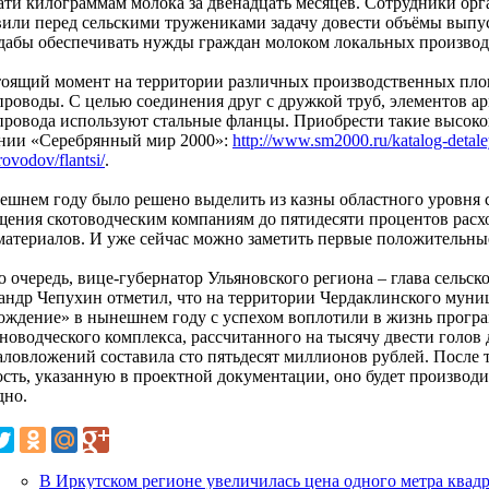
ати килограммам молока за двенадцать месяцев. Сотрудники ор
вили перед сельскими тружениками задачу довести объёмы выпус
 дабы обеспечивать нужды граждан молоком локальных производ
тоящий момент на территории различных производственных пло
проводы. С целью соединения друг с дружкой труб, элементов ар
провода используют стальные фланцы. Приобрести такие высоко
нии «Серебрянный мир 2000»:
http://www.sm2000.ru/katalog-detale
rovodov/flantsi/
.
ешнем году было решено выделить из казны областного уровня 
щения скотоводческим компаниям до пятидесяти процентов расх
материалов. И уже сейчас можно заметить первые положительные
ю очередь, вице-губернатор Ульяновского региона – глава сельс
андр Чепухин отметил, что на территории Чердаклинского муни
ождение» в нынешнем году с успехом воплотили в жизнь програ
новодческого комплекса, рассчитанного на тысячу двести голов
аловложений составила сто пятьдесят миллионов рублей. После т
сть, указанную в проектной документации, оно будет производи
дно.
В Иркутском регионе увеличилась цена одного метра квадр