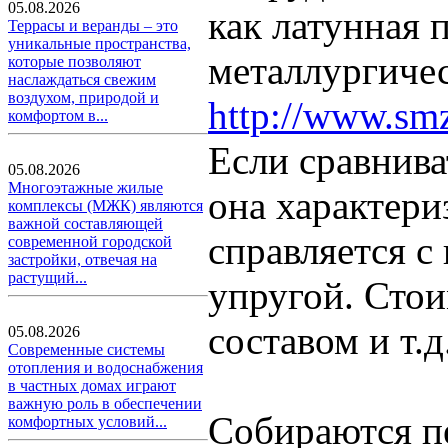
05.08.2026
как латунная 
Террасы и веранды – это
уникальные пространства,
металлургичес
которые позволяют
наслаждаться свежим
воздухом, природой и
http://www.smz
комфортом в...
Если сравнива
05.08.2026
Многоэтажные жилые
она характери
комплексы (МЖК) являются
важной составляющей
справляется с
современной городской
застройки, отвечая на
растущий...
упругой. Стои
составом и т.д
05.08.2026
Современные системы
отопления и водоснабжения
в частных домах играют
важную роль в обеспечении
Собираются п
комфортных условий...