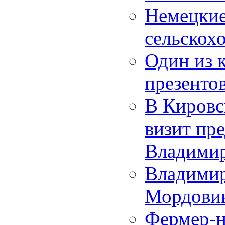
Немецкие
сельскох
Один из 
презенто
В Кировс
визит пре
Владимир
Владимир
Мордови
Фермер-н