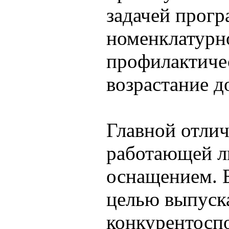
задачей прог
номенклатурно
профилактичес
возрастание д
Главной отлич
работающей л
оснащением. 
целью выпуск
конкурентоспо