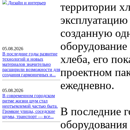
Дизайн и интерьер
территории х
эксплуатацию
созданную одн
оборудование 
05.08.2026
В последние годы развитие
хлеба, его по
технологий и новых
материалов значительно
проектном пак
расширили возможности для
создания гармоничных и...
ежедневно.
05.08.2026
В современном городском
ритме жизни шум стал
неотъемлемой частью быта.
В последние г
Громкие улицы, соседские
шумы, транспорт — все...
оборудования 