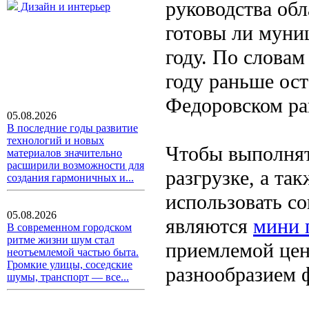
руководства об
Дизайн и интерьер
готовы ли муни
году. По словам
году раньше ост
Федоровском ра
05.08.2026
В последние годы развитие
технологий и новых
Чтобы выполнят
материалов значительно
расширили возможности для
разгрузке, а та
создания гармоничных и...
использовать с
05.08.2026
являются
мини 
В современном городском
ритме жизни шум стал
приемлемой цен
неотъемлемой частью быта.
Громкие улицы, соседские
разнообразием 
шумы, транспорт — все...