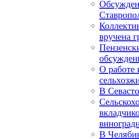
Обсуждена
Ставропо
Коллекти
вручена 
Пензенск
обсужден
О работе
сельхозж
В Севасто
Сельскох
вкладчико
виноград
В Челяби