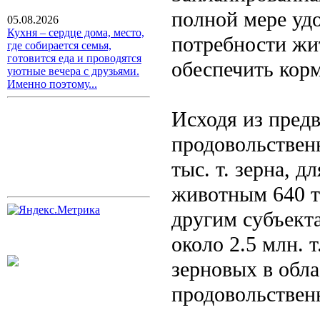
полной мере уд
05.08.2026
Кухня – сердце дома, место,
потребности жит
где собирается семья,
готовится еда и проводятся
обеспечить кор
уютные вечера с друзьями.
Именно поэтому...
Исходя из пред
продовольствен
тыс. т. зерна, д
животным 640 ты
другим субъекта
около 2.5 млн. 
зерновых в обла
продовольственн