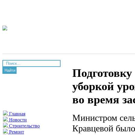
Подготовку 
Найти
уборкой ур
во время за
Главная
Министром сель
Новости
Кравцевой было
Строительство
Ремонт