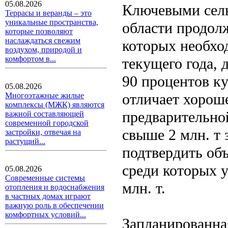
05.08.2026
Ключевыми сель
Террасы и веранды – это
уникальные пространства,
области продол
которые позволяют
наслаждаться свежим
которых необход
воздухом, природой и
комфортом в...
текущего года, 
90 процентов к
05.08.2026
отличает хороше
Многоэтажные жилые
комплексы (МЖК) являются
предварительно
важной составляющей
современной городской
свыше 2 млн. т
застройки, отвечая на
растущий...
подтвердить объ
среди которых 
05.08.2026
Современные системы
млн. т.
отопления и водоснабжения
в частных домах играют
важную роль в обеспечении
комфортных условий...
Запланированна