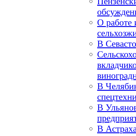
Пензенск
обсужден
О работе
сельхозж
В Севасто
Сельскох
вкладчико
виноград
В Челяби
спецтехни
В Ульянов
предприя
В Астраха