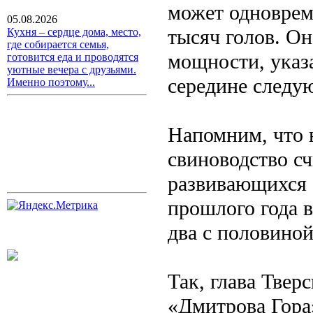
может одноврем
05.08.2026
тысяч голов. Он
Кухня – сердце дома, место,
где собирается семья,
мощности, указ
готовится еда и проводятся
уютные вечера с друзьями.
середине следую
Именно поэтому...
Напомним, что 
свиноводство сч
развивающихся с
прошлого года 
два с половиной
Так, глава Твер
«Дмитрова Гора