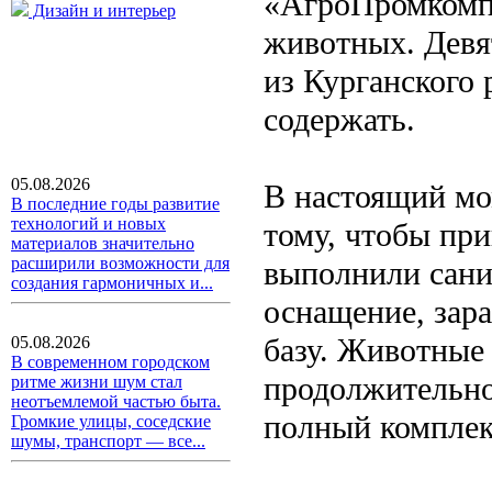
«АгроПромкомп
Дизайн и интерьер
животных. Девя
из Курганского 
содержать.
05.08.2026
В настоящий мо
В последние годы развитие
технологий и новых
тому, чтобы пр
материалов значительно
расширили возможности для
выполнили сани
создания гармоничных и...
оснащение, зар
базу. Животные
05.08.2026
В современном городском
продолжительно
ритме жизни шум стал
неотъемлемой частью быта.
полный комплек
Громкие улицы, соседские
шумы, транспорт — все...