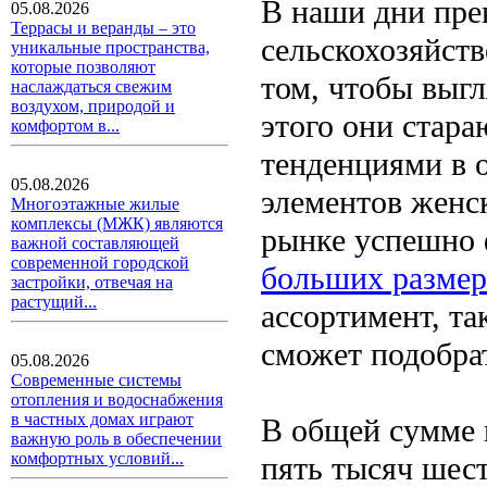
В наши дни пре
05.08.2026
Террасы и веранды – это
сельскохозяйств
уникальные пространства,
которые позволяют
том, чтобы выгл
наслаждаться свежим
воздухом, природой и
этого они стар
комфортом в...
тенденциями в 
05.08.2026
элементов женск
Многоэтажные жилые
комплексы (МЖК) являются
рынке успешно
важной составляющей
современной городской
больших размер
застройки, отвечая на
растущий...
ассортимент, та
сможет подобра
05.08.2026
Современные системы
отопления и водоснабжения
в частных домах играют
В общей сумме 
важную роль в обеспечении
комфортных условий...
пять тысяч шест