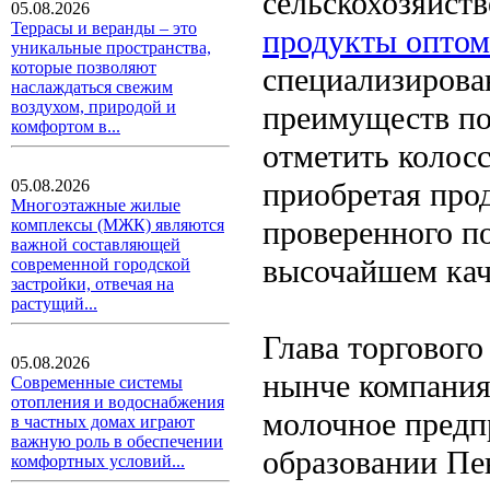
сельскохозяйст
05.08.2026
Террасы и веранды – это
продукты оптом
уникальные пространства,
которые позволяют
специализирова
наслаждаться свежим
воздухом, природой и
преимуществ по
комфортом в...
отметить колосс
приобретая про
05.08.2026
Многоэтажные жилые
проверенного по
комплексы (МЖК) являются
важной составляющей
высочайшем кач
современной городской
застройки, отвечая на
растущий...
Глава торгового
05.08.2026
нынче компания
Современные системы
отопления и водоснабжения
молочное пред
в частных домах играют
важную роль в обеспечении
образовании Пе
комфортных условий...