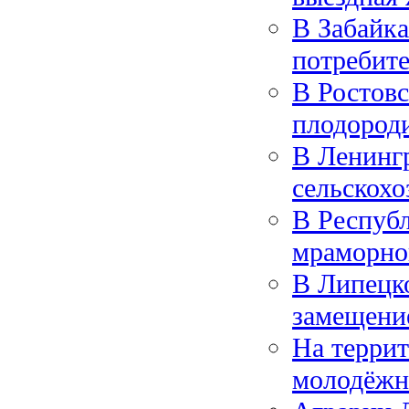
В Забайк
потребит
В Ростовс
плодород
В Ленингр
сельскохо
В Республ
мраморно
В Липецк
замещени
На терри
молодёжн