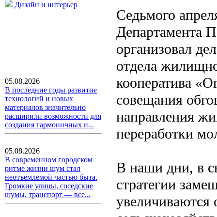
Дизайн и интерьер
Седьмого апреля
Департамента П
организовал дел
отдела жилищно
кооператива «О
05.08.2026
В последние годы развитие
совещания обго
технологий и новых
материалов значительно
направления жив
расширили возможности для
создания гармоничных и...
переработки мо
05.08.2026
В современном городском
В наши дни, в 
ритме жизни шум стал
неотъемлемой частью быта.
стратегии заме
Громкие улицы, соседские
шумы, транспорт — все...
увеличиваются 