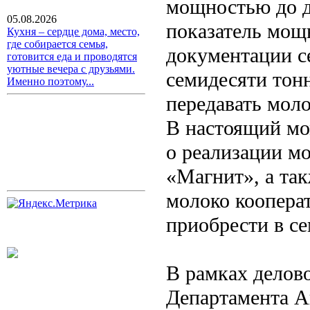
мощностью до д
05.08.2026
показатель мощ
Кухня – сердце дома, место,
где собирается семья,
документации с
готовится еда и проводятся
уютные вечера с друзьями.
семидесяти тон
Именно поэтому...
передавать мол
В настоящий мо
о реализации м
«Магнит», а так
молоко коопера
приобрести в с
В рамках делов
Департамента А