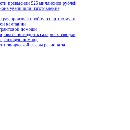
сти превысили 525 миллионов рублей
иона увеличили изготовление
 края произвёл пробную партию муки
ной кампании
 грантовой помощи
ировать пятнадцать сахарных заводов
 грантовую помощь
отноводческой сферы региона за