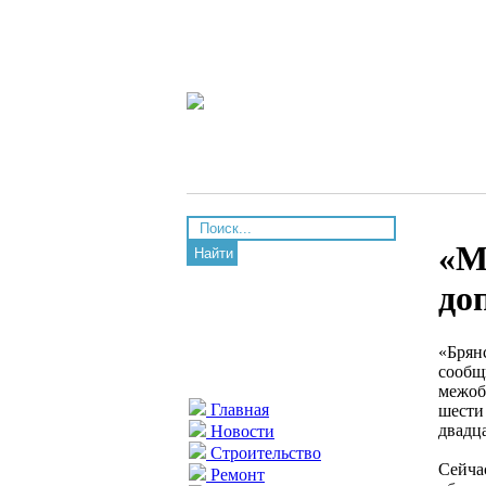
«М
Найти
до
«Брян
сообщ
межоб
Главная
шести
двадца
Новости
Строительство
Сейча
Ремонт