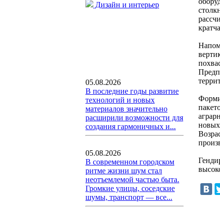
обору
Дизайн и интерьер
столк
рассч
кратч
Напом
верти
похва
Предп
терри
05.08.2026
В последние годы развитие
Форми
технологий и новых
пакет
материалов значительно
аграр
расширили возможности для
новых 
создания гармоничных и...
Возра
произ
05.08.2026
Генди
В современном городском
высок
ритме жизни шум стал
неотъемлемой частью быта.
Громкие улицы, соседские
шумы, транспорт — все...