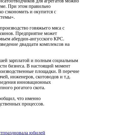
енсатоотводчиков для агрегатов можно
еме. При этом правильно
о сэкономить и окупится с
стемы».
производство говяжьего мяса с
азинов. Предприятие может
овьем абердин-ангусского КРС.
зведение двадцати комплексов на
ошей зарплатой и полным социальным
сти бизнеса. В настоящий момент
роизводственные площадки. В перечне
ей, инженеров, скотоводов и т.д.
 введения инновационных
ного рогатого скота.
ообщил, что именно
дственных процессов.
отпраздновала юбилей