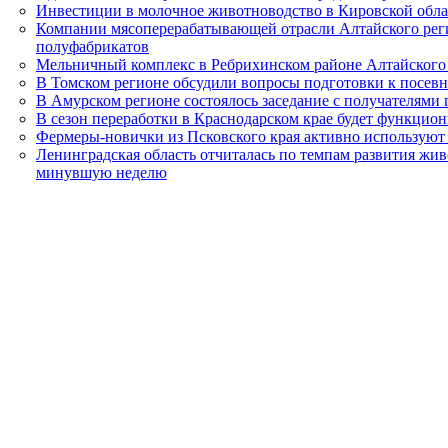
Инвестиции в молочное животноводство в Кировской обла
Компании мясоперерабатывающей отрасли Алтайского рег
полуфабрикатов
Мельничный комплекс в Ребрихинском районе Алтайского
В Томском регионе обсудили вопросы подготовки к посев
В Амурском регионе состоялось заседание с получателями
В сезон переработки в Краснодарском крае будет функцион
Фермеры-новички из Псковского края активно используют
Ленинградская область отчиталась по темпам развития жив
минувшую неделю