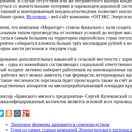
дования. В случае отсутствия или же неграмотного выбора конд
нуться со значительными потерями в пароконденсационной сист
итанный и монтированный конденсатоотводчик позволяет неплох
айшие сроки.
Источник
– веб-сайт компании «ОПЭКС Энергоси
ним, что компания «Мираторг» сумела буквально с нуля создать 
кальным типом производства от полевых условий до витрин маг
статься самым большим на территории европейских стран погол
риятие собирается вложить больше трёх миллиардов рублей в во
тории шести регионов в текущем году.
рование дополнительных вакансий в сельской местности с хор
ом – одна из важнейших составляющих социальной ответственно
ный холдинг активно набирает работников на инновационные п
рабочих мест можно заметить глав фермерств, ветеринарных врач
стание численности персонала будет происходить также за счёт
водственных аппаратов на мясоперерабатывающей площадке круп
ректор «Брянского мясного предприятия» Сергей Куликовский с
оквалифицированный коллектив является основой всех произво
Липецкие фермеры занимаются семеноводством
Одна из самых старых компаний Ленинградского региона 