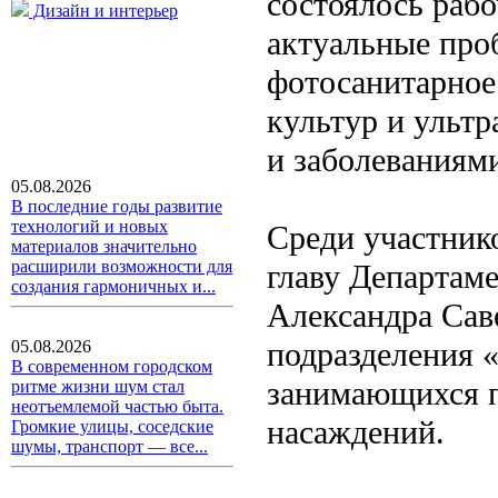
состоялось рабо
Дизайн и интерьер
актуальные про
фотосанитарное
культур и ульт
и заболеваниям
05.08.2026
В последние годы развитие
технологий и новых
Среди участник
материалов значительно
расширили возможности для
главу Департам
создания гармоничных и...
Александра Саве
подразделения 
05.08.2026
В современном городском
занимающихся п
ритме жизни шум стал
неотъемлемой частью быта.
насаждений.
Громкие улицы, соседские
шумы, транспорт — все...