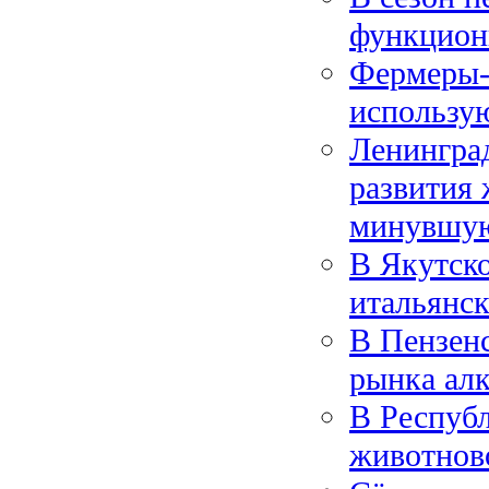
функциони
Фермеры-
использу
Ленинград
развития 
минувшу
В Якутско
итальянск
В Пензенс
рынка ал
В Республ
животнов