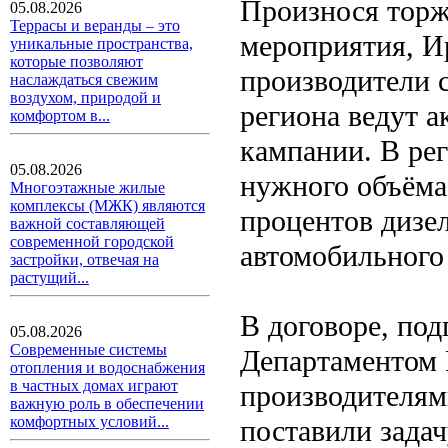
Произнося торж
05.08.2026
Террасы и веранды – это
мероприятия, Ир
уникальные пространства,
которые позволяют
производители 
наслаждаться свежим
воздухом, природой и
региона ведут а
комфортом в...
кампании. В рег
05.08.2026
нужного объёма
Многоэтажные жилые
комплексы (МЖК) являются
процентов дизе
важной составляющей
современной городской
автомобильного
застройки, отвечая на
растущий...
В договоре, по
05.08.2026
Современные системы
Департаментом 
отопления и водоснабжения
в частных домах играют
производителям
важную роль в обеспечении
комфортных условий...
поставили зада