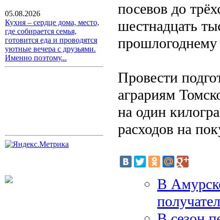
посевов до трёх
05.08.2026
шестнадцать тыс
Кухня – сердце дома, место,
где собирается семья,
прошлогоднему 
готовится еда и проводятся
уютные вечера с друзьями.
Именно поэтому...
Провести подго
аграриям Томск
на один килогр
расходов на пок
В Амурско
получате
В сезон п