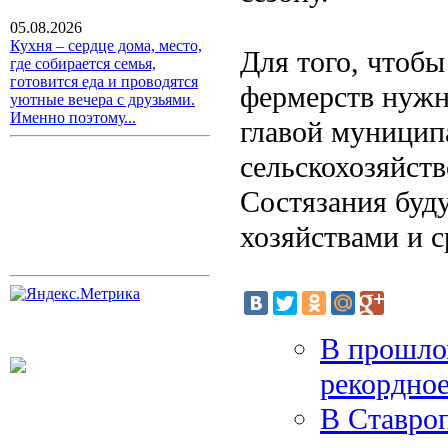
05.08.2026
Кухня – сердце дома, место,
Для того, чтобы
где собирается семья,
готовится еда и проводятся
фермерств нужн
уютные вечера с друзьями.
Именно поэтому...
главой муницип
сельскохозяйств
Состязания буд
хозяйствами и 
В прошлом
рекордно
В Ставро