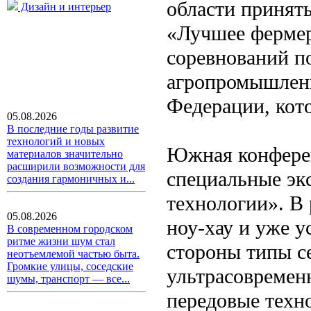
области принят
Дизайн и интерьер
«Лучшее фермерс
соревнований по
агропромышлен
Федерации, кото
05.08.2026
В последние годы развитие
технологий и новых
Южная конферен
материалов значительно
расширили возможности для
специальные эк
создания гармоничных и...
технологии». В
05.08.2026
ноу-хау и уже у
В современном городском
ритме жизни шум стал
стороны типы с
неотъемлемой частью быта.
Громкие улицы, соседские
ультрасовременн
шумы, транспорт — все...
передовые техн