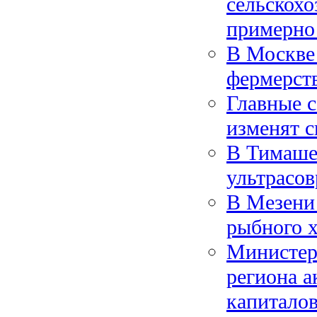
сельскохо
примерно 
В Москве
фермерст
Главные 
изменят с
В Тимаше
ультрасо
В Мезени 
рыбного х
Министерс
региона 
капитало