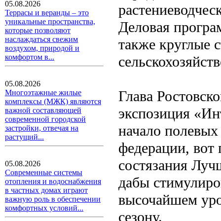
05.08.2026
растениеводчес
Террасы и веранды – это
уникальные пространства,
Деловая програ
которые позволяют
наслаждаться свежим
также круглые с
воздухом, природой и
комфортом в...
сельскохозяйств
05.08.2026
Глава Ростовско
Многоэтажные жилые
комплексы (МЖК) являются
экспозиция «Ин
важной составляющей
современной городской
начало полевых 
застройки, отвечая на
растущий...
федерации, вот
состязания Лучш
05.08.2026
Современные системы
дабы стимулиро
отопления и водоснабжения
в частных домах играют
высочайшем уро
важную роль в обеспечении
комфортных условий...
сезону.