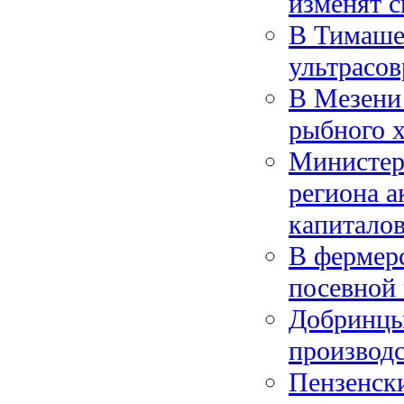
изменят с
В Тимаше
ультрасо
В Мезени 
рыбного х
Министерс
региона 
капитало
В фермерс
посевной
Добринцы
производ
Пензенск