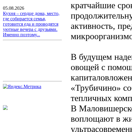
кратчайшие сро
05.08.2026
продолжительн
Кухня – сердце дома, место,
где собирается семья,
активность, п
готовится еда и проводятся
уютные вечера с друзьями.
микроорганизмов
Именно поэтому...
В будущем наде
овощей с помощ
капиталовложен
«Трубичино» со
тепличных компл
В Маловишерск
воплощают в жи
ультрасовремен