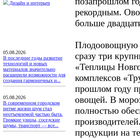
позапрошлом год
Дизайн и интерьер
рекордным. Ово
больше двадцат
Плодоовощную 
05.08.2026
сразу три круп
В последние годы развитие
технологий и новых
«Теплицы Новго
материалов значительно
расширили возможности для
комплексов «Тр
создания гармоничных и...
прошлом году п
овощей. В моро
05.08.2026
В современном городском
полностью обе
ритме жизни шум стал
неотъемлемой частью быта.
производителей
Громкие улицы, соседские
шумы, транспорт — все...
продукции на т