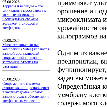
применяют ульт
05.08.2026
Террасы и веранды – это
орошение и под
уникальные пространства,
которые позволяют
микроклимата и 
наслаждаться свежим
воздухом, природой и
урожайности ов
комфортом в...
килограммов на
05.08.2026
Многоэтажные жилые
комплексы (МЖК) являются
Одним из важне
важной составляющей
современной городской
предприятии, вн
застройки, отвечая на
растущий...
функционирует,
задач вы может
05.08.2026
Современные системы
Определённая к
отопления и водоснабжения
в частных домах играют
мембрану клетки
важную роль в обеспечении
комфортных условий...
содержимого кл