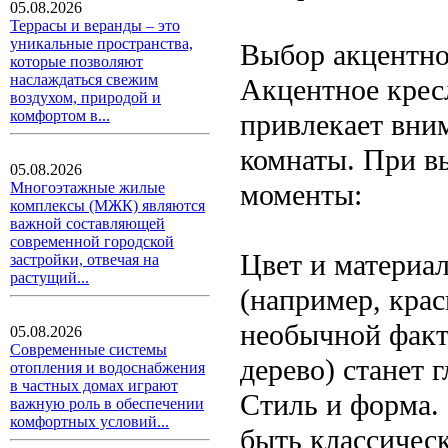
05.08.2026
Террасы и веранды – это
уникальные пространства,
Выбор акцентно
которые позволяют
наслаждаться свежим
Акцентное крес
воздухом, природой и
комфортом в...
привлекает вни
комнаты. При в
05.08.2026
моменты:
Многоэтажные жилые
комплексы (МЖК) являются
важной составляющей
современной городской
Цвет и материа
застройки, отвечая на
растущий...
(например, крас
необычной факт
05.08.2026
Современные системы
дерево) станет 
отопления и водоснабжения
в частных домах играют
Стиль и форма.
важную роль в обеспечении
комфортных условий...
быть классичес