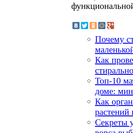
функциональной
Почему ст
маленько
Как прове
стиральн
Топ-10 ма
доме: мин
Как орган
растений 
Секреты у
ворса выб