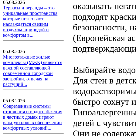
05.08.2026
оказывать негат
Террасы и веранды – это
уникальные пространства,
подходят краск
которые позволяют
наслаждаться свежим
безопасности, 
воздухом, природой и
комфортом в...
(Европейская а
подтверждающим
05.08.2026
Многоэтажные жилые
комплексы (МЖК) являются
Выбирайте водо
важной составляющей
современной городской
Для стен в детс
застройки, отвечая на
растущий...
водорастворимые
быстро сохнут и
05.08.2026
Современные системы
Гипоаллергенны
отопления и водоснабжения
в частных домах играют
детей с чувстви
важную роль в обеспечении
комфортных условий...
Они не содержа