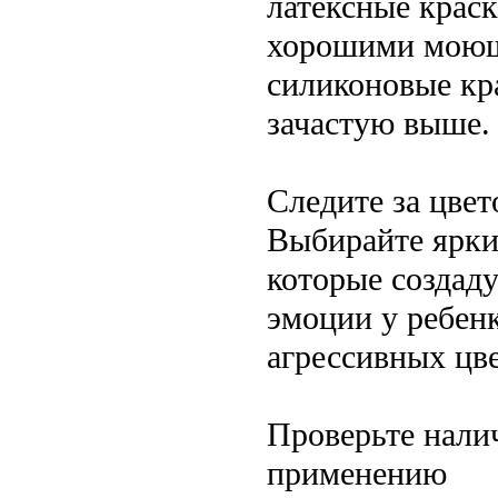
латексные крас
хорошими моющ
силиконовые кра
зачастую выше.
Следите за цве
Выбирайте ярки
которые создад
эмоции у ребен
агрессивных цве
Проверьте нали
применению