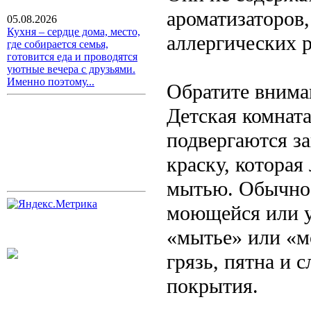
ароматизаторов,
05.08.2026
Кухня – сердце дома, место,
аллергических 
где собирается семья,
готовится еда и проводятся
уютные вечера с друзьями.
Именно поэтому...
Обратите внима
Детская комната
подвергаются з
краску, которая
мытью. Обычно 
моющейся или у
«мытье» или «м
грязь, пятна и 
покрытия.