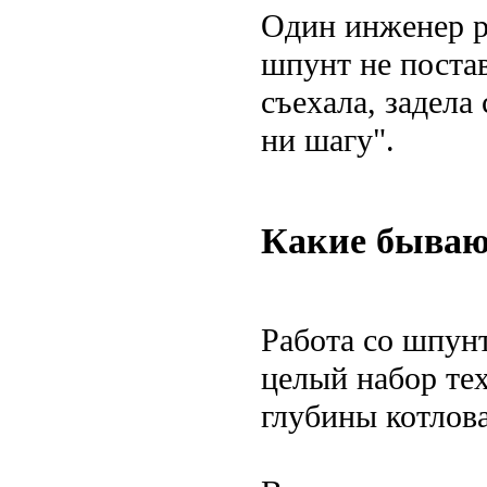
Один инженер ра
шпунт не поста
съехала, задела
ни шагу".
Какие бываю
Работа со шпунт
целый набор тех
глубины котлова