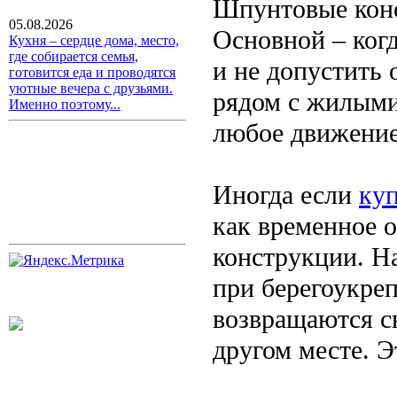
Шпунтовые конс
05.08.2026
Основной – ког
Кухня – сердце дома, место,
где собирается семья,
и не допустить 
готовится еда и проводятся
уютные вечера с друзьями.
рядом с жилыми
Именно поэтому...
любое движение
Иногда если
ку
как временное о
конструкции. Н
при берегоукреп
возвращаются с
другом месте. Э