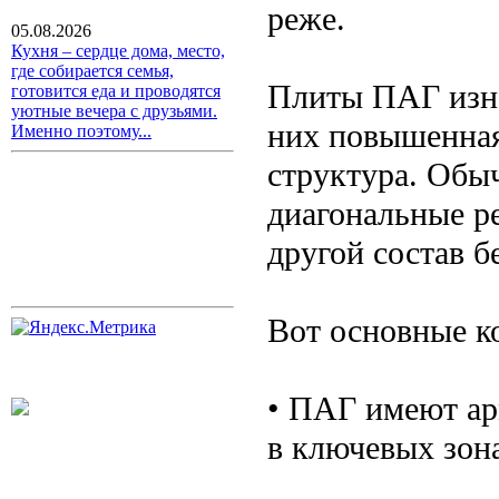
реже.
05.08.2026
Кухня – сердце дома, место,
где собирается семья,
Плиты ПАГ изна
готовится еда и проводятся
уютные вечера с друзьями.
них повышенная
Именно поэтому...
структура. Обыч
диагональные ре
другой состав б
Вот основные к
• ПАГ имеют ар
в ключевых зон