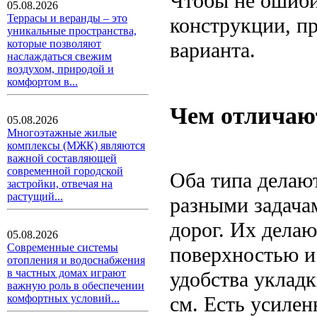
Чтобы не ошибит
05.08.2026
Террасы и веранды – это
конструкции, п
уникальные пространства,
которые позволяют
варианта.
наслаждаться свежим
воздухом, природой и
комфортом в...
Чем отличаю
05.08.2026
Многоэтажные жилые
комплексы (МЖК) являются
важной составляющей
современной городской
Оба типа делают
застройки, отвечая на
растущий...
разными задача
дорог. Их делаю
05.08.2026
Современные системы
поверхностью и
отопления и водоснабжения
в частных домах играют
удобства уклад
важную роль в обеспечении
см. Есть усиле
комфортных условий...