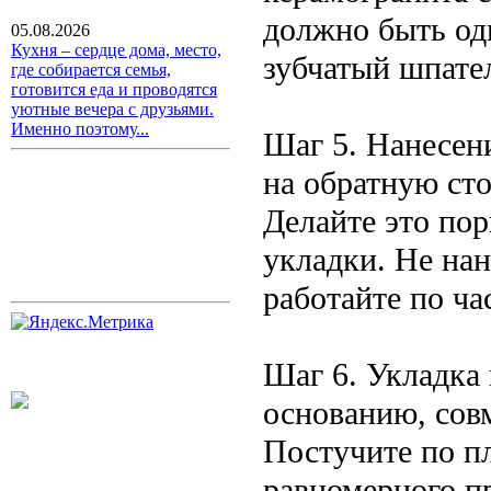
должно быть од
05.08.2026
Кухня – сердце дома, место,
зубчатый шпате
где собирается семья,
готовится еда и проводятся
уютные вечера с друзьями.
Именно поэтому...
Шаг 5. Нанесени
на обратную сто
Делайте это по
укладки. Не на
работайте по ча
Шаг 6. Укладка
основанию, сов
Постучите по п
равномерного пр