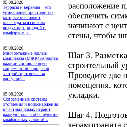
05.08.2026
расположение п
Террасы и веранды – это
уникальные пространства,
обеспечить сим
которые позволяют
наслаждаться свежим
начинают с цен
воздухом, природой и
комфортом в...
стены, чтобы ш
05.08.2026
Шаг 3. Разметк
Многоэтажные жилые
комплексы (МЖК) являются
строительный у
важной составляющей
современной городской
Проведите две 
застройки, отвечая на
растущий...
помещения, кот
укладки.
05.08.2026
Современные системы
отопления и водоснабжения
в частных домах играют
Шаг 4. Подготов
важную роль в обеспечении
комфортных условий...
керамогранита с