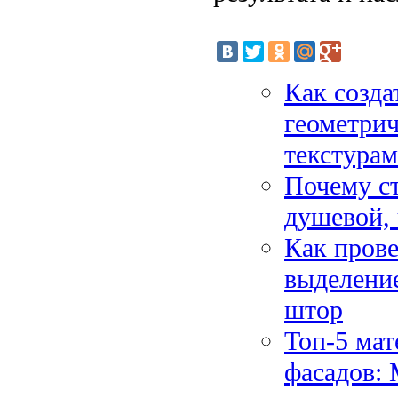
Как созда
геометри
текстура
Почему ст
душевой, 
Как прове
выделени
штор
Топ-5 мат
фасадов: 